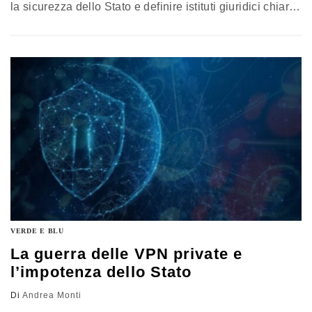
la sicurezza dello Stato e definire istituti giuridici chiari.
Non farlo rischia di consentire il perpetuarsi di abusi e
strumentalizzazioni pericolose per la democrazia. Il
commento di Andrea Monti, professore incaricato di
Digital Law, università di Chieti-Pescara
VERDE E BLU
La guerra delle VPN private e
l’impotenza dello Stato
Di
Andrea Monti