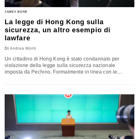
JAMES BOND
La legge di Hong Kong sulla
sicurezza, un altro esempio di
lawfare
Di
Andrea Monti
Un cittadino di Hong Kong è stato condannato per
violazione della legge sulla sicurezza nazionale
imposta da Pechino. Formalmente in linea con le
normative occidentali, questa legge è un’arma balistica
in grado di colpire Usa, Ue e Uk. L’analisi di Andrea
Monti, professore incaricato di Digital Law all’Università
di Chieti-Pescara