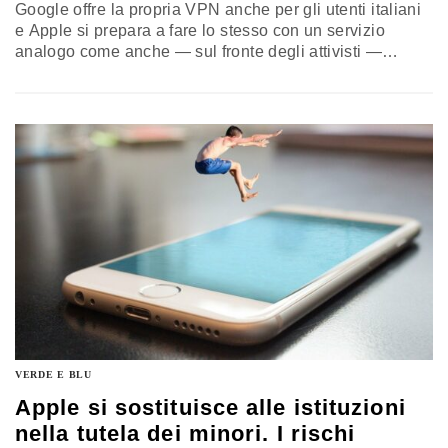
Google offre la propria VPN anche per gli utenti italiani
e Apple si prepara a fare lo stesso con un servizio
analogo come anche — sul fronte degli attivisti —
Mozilla. Aumenta (forse) la sicurezza degli individui,
diminuisce (certamente) la sovranità dello Stato. E
l’Agenzia per la cybersicurezza non può farci nulla.
L’analisi di Andrea Monti, professore incaricato di
Digital Law nell’Università di Chieti-Pescara
VERDE E BLU
Apple si sostituisce alle istituzioni
nella tutela dei minori. I rischi