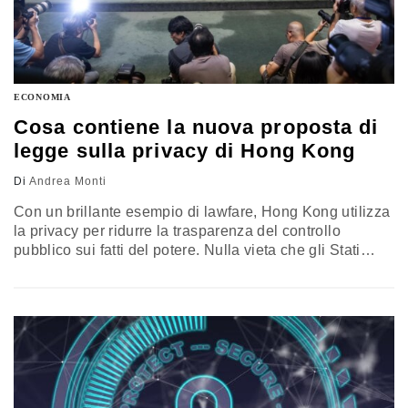
ECONOMIA
Cosa contiene la nuova proposta di
legge sulla privacy di Hong Kong
Di
Andrea Monti
Con un brillante esempio di lawfare, Hong Kong utilizza
la privacy per ridurre la trasparenza del controllo
pubblico sui fatti del potere. Nulla vieta che gli Stati
occidentali seguano la strada weaponizzare i diritti. E
potrebbe non essere un male. L’analisi di Andrea Monti
professore incaricato di Digital Law, università di Chieti-
Pescara