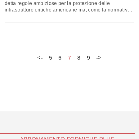
detta regole ambiziose per la protezione delle
infrastrutture critiche americane ma, come la normativa
italiana, manca di un elemento fondamentale.
L’approfondimento di Andrea Monti, professore
incaricato di digital law, Università di Chieti-Pescara
<-
5
6
7
8
9
->
ABBONAMENTO FORMICHE PLUS