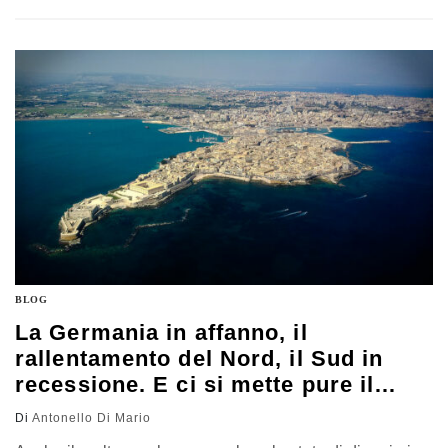
elettrica a carbone è stato sequestrato in fase di
indagine giudiziaria perché, secondo l’accusa, causava
malattie e morti nella provincia di Savona. Oggi questa
vicenda è l’esempio di…
BLOG
La Germania in affanno, il
rallentamento del Nord, il Sud in
recessione. E ci si mette pure il
maltempo
Di
Antonello Di Mario