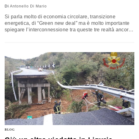
Di
Antonello Di Mario
Si parla molto di economia circolare, transizione
energetica, di “Green new deal” ma è molto importante
spiegare l’interconnessione tra queste tre realtà ancora
da realizzare compiutamente nel Paese. Si tratta di voci
che possono costituire la struttura della politica
industriale tuttora da definire in ambito nazionale.
L’economia circolare è un modello di produzione e
consumo che implica condivisione, prestito, riutilizzo,…
BLOG