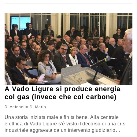
carbone, o secondaria, come l'elettricità. Anche qui da
noi le principali aziende si attrezzano in vista di una
decarbonizzazione che prima o poi…
A Vado Ligure si produce energia
col gas (invece che col carbone)
Di
Antonello Di Mario
Una storia iniziata male e finita bene. Alla centrale
elettrica di Vado Ligure s’è visto il decorso di una crisi
industriale aggravata da un intervento giudiziario
paralizzante. Nel 2012 l’impianto di generazione