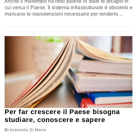
Anche il maltempo ha reso palese lo stato di disagio in
cui versa il Paese. Il sistema infrastrutturale è obsoleto e
mancano le manutenzioni necessarie per renderlo
stabilmente efficiente. L'altro ieri il grido d'allarme è
salito per voce della Confindustria. Il presidente degli
imprenditori, dalle colonne de "La Repubblica" ha
chiesto un'operazione anticiclica infrastrutturale che
vale oltre 60 miliardi di…
Per far crescere il Paese bisogna
studiare, conoscere e sapere
Di
Antonello Di Mario