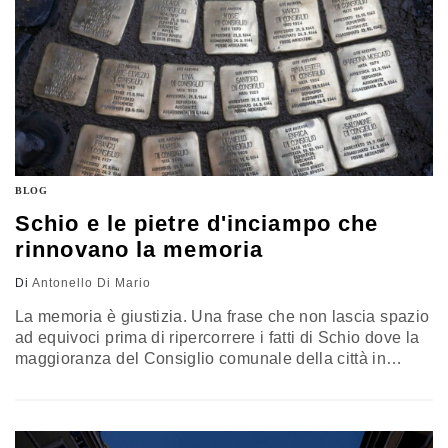
BLOG
Schio e le pietre d'inciampo che
rinnovano la memoria
Di
Antonello Di Mario
La memoria è giustizia. Una frase che non lascia spazio
ad equivoci prima di ripercorrere i fatti di Schio dove la
maggioranza del Consiglio comunale della città in
provincia di Vicenza ha bocciato una proposta dei
consiglieri di minoranza della medesima assemblea
consiliare di installare delle pietre di inciampo in ricordo
dei cittadini, oppositori della Repubblica di Salò, che