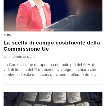
BLOG
La scelta di campo costituente della
Commissione Ue
Di
Antonello Di Mario
La Commissione europea ha ottenuto più del 60% dei
voti di fiducia del Parlamento. Un segnale chiaro che
conferma l'esito della consultazione elettorale dello
scorso 26 maggio. Il voto specifico non lascia dubbi: i sì
sono stati 461, 157 i contrari, gli astenuti 89. "Sono
molto lieta e mi sento onorata da questa maggioranza
travolgente", ha detto la presidente eletta…