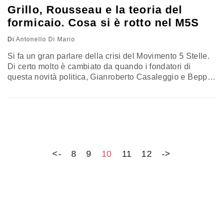
Grillo, Rousseau e la teoria del
formicaio. Cosa si è rotto nel M5S
Di
Antonello Di Mario
Si fa un gran parlare della crisi del Movimento 5 Stelle.
Di certo molto è cambiato da quando i fondatori di
questa novità politica, Gianroberto Casaleggio e Beppe
Grillo,usavano il sito di quest'ultimo per diffondere il
verbo pentastellato ed ascoltare la voce di quei circoli
digitali, denominati "meet up". Allora andava tutto in
"streaming" e vigeva il motto dello "uno vale…
<-
8
9
10
11
12
->