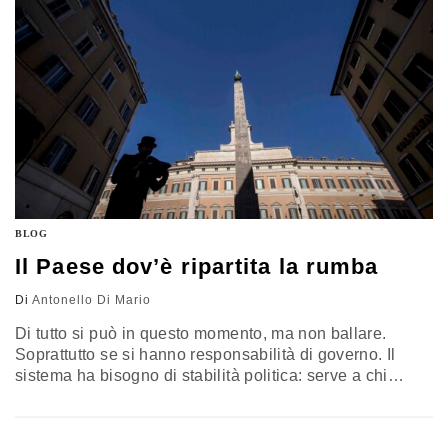
furono…
BLOG
Il Paese dov’è ripartita la rumba
Di
Antonello Di Mario
Di tutto si può in questo momento, ma non ballare.
Soprattutto se si hanno responsabilità di governo. Il
sistema ha bisogno di stabilità politica: serve a chi
produce, a chi lavora, agli investitori esteri e a chi cerca
di capire cosa accade nel Paese. Eppure, nonostante la
crisi da cui non si riesce a risollevarsi, è ripartita la