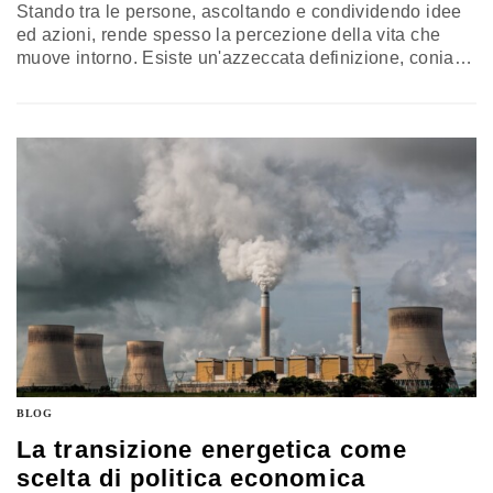
Stando tra le persone, ascoltando e condividendo idee
ed azioni, rende spesso la percezione della vita che
muove intorno. Esiste un'azzeccata definizione, coniata
dal saggio Giuseppe De Rita, che presenta gli italiani
nella crisi senza fine: il popolo della sabbia. Una
moltitudine composta di materiale spento ed inerte. "Si
sono modificati - scrive l'anziano sociologo - a nostra
cultura, il…
BLOG
La transizione energetica come
scelta di politica economica