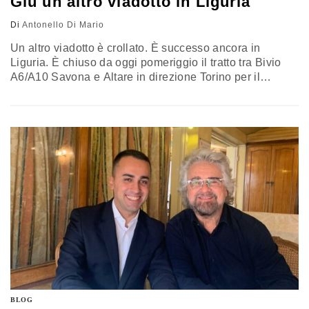
Giù un altro viadotto in Liguria
Di
Antonello Di Mario
Un altro viadotto è crollato. È successo ancora in
Liguria. È chiuso da oggi pomeriggio il tratto tra Bivio
A6/A10 Savona e Altare in direzione Torino per il
cedimento di una porzione di viadotto. L'arteria stradale
in questione è gestita dal gruppo Gavio. Si tratta di circa
30 metri di viadotto crollato a causa da un movimento
franoso. Sulla regione e nel…
BLOG