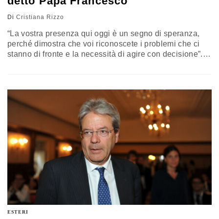
detto Papa Francesco
Di
Cristiana Rizzo
“La vostra presenza qui oggi è un segno di speranza,
perché dimostra che voi riconoscete i problemi che ci
stanno di fronte e la necessità di agire con decisione”.
Così questa mattina Papa Francesco, in udienza nella
sala Clementina, si è rivolto agli imprenditori e ai leader
del mondo accademico, dei media e del no-profit, che
hanno partecipato, ieri e…
ESTERI