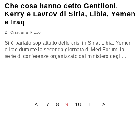
Che cosa hanno detto Gentiloni,
Kerry e Lavrov di Siria, Libia, Yemen
e Iraq
Di
Cristiana Rizzo
Si è parlato soprattutto delle crisi in Siria, Libia, Yemen
e Iraq durante la seconda giornata di Med Forum, la
serie di conferenze organizzato dal ministero degli
Esteri e della Cooperazione internazionale e da Ispi
(Istituto per gli studi di politica internazionale). Le crisi
nel Medio Oriente e le possibili soluzioni sono state al
centro degli incontri bilaterali e delle…
<-
7
8
9
10
11
->