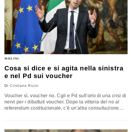
MAILING
Cosa si dice e si agita nella sinistra
e nel Pd sui voucher
Di
Cristiana Rizzo
Voucher sì, voucher no. Cgil e Pd sull'orlo di una crisi di
nervi per i dibattuti voucher. Dopo la vittoria del no al
referendum costituzionale, c'è un'altra consultazione
che agita la sinistra e il Partito democratico: il
referendum contro il Jobs Act e contro i voucher. Ecco
cosa si dice nel partito guidato dall'ex premier, partendo