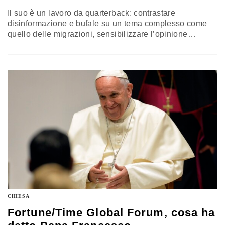
Il suo è un lavoro da quarterback: contrastare
disinformazione e bufale su un tema complesso come
quello delle migrazioni, sensibilizzare l’opinione
pubblica, smarcarsi da minacce e insulti dei troll, sui
social. Come? Con i dati, ma non solo: “I numeri da soli
non funzionano, ma vanno ripetuti come un mantra”.
Parola di Carlotta Sami, spokesperson Unhcr per il Sud
Europa,…
CHIESA
Fortune/Time Global Forum, cosa ha