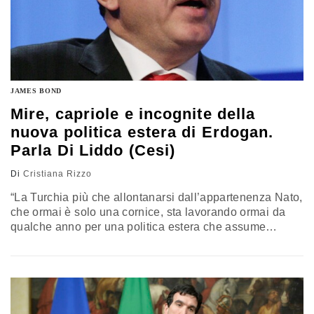
JAMES BOND
Mire, capriole e incognite della
nuova politica estera di Erdogan.
Parla Di Liddo (Cesi)
Di
Cristiana Rizzo
“La Turchia più che allontanarsi dall’appartenenza Nato,
che ormai è solo una cornice, sta lavorando ormai da
qualche anno per una politica estera che assume
sfumature sempre più neo-ottomane e sempre meno
western friendly”. Parla Marco Di Liddo, analista del
Centro Studi Internazionali (Cesi), diretto da Andrea
Margelletti, che commenta la strage al Reina night club
di Istanbul rivendicata oggi da Isis e…