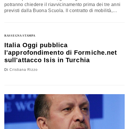
potranno chiedere il riavvicinamento prima dei tre anni
previsti dalla Buona Scuola. Il contratto di mobilità,
misura straordinaria valida un anno, rappresenta il
punto principale dell’intesa firmata, alla fine dello scorso
dicembre, fra la neo ministra dell’Istruzione, Valeria
Fedeli, e i sindacati. I CARDINI DELL’ACCORDO Fra i
RASSEGNA STAMPA
punti salienti dell’intesa: la mobilità avrà…
Italia Oggi pubblica
l'approfondimento di Formiche.net
sull'attacco Isis in Turchia
Di
Cristiana Rizzo