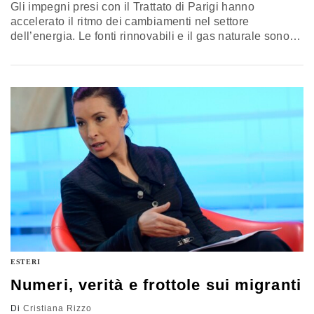
Gli impegni presi con il Trattato di Parigi hanno
accelerato il ritmo dei cambiamenti nel settore
dell’energia. Le fonti rinnovabili e il gas naturale sono i
grandi vincitori nella corsa per soddisfare la crescita
della domanda di energia fino al 2040, ma l'era dei
combustibili fossili appare tutt'altro che finita, il che alza
l’asticella della sfida per il raggiungimento di…
ESTERI
Numeri, verità e frottole sui migranti
Di
Cristiana Rizzo