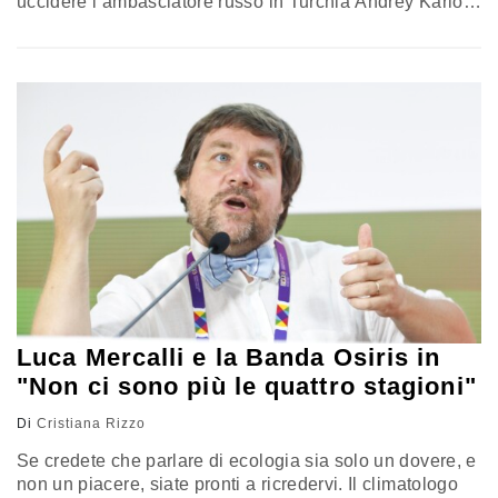
uccidere l’ambasciatore russo in Turchia Andrey Karlov,
è legata sia ai rapporti Russia-Turchia che al
comportamento russo in Siria. L’urlo "Allahu Akbar" e le
successive frasi esplicite rivolte ad Aleppo (“Voi sparate
in Siria e io sparo a voi. Nel…
Luca Mercalli e la Banda Osiris in
"Non ci sono più le quattro stagioni"
Di
Cristiana Rizzo
Se credete che parlare di ecologia sia solo un dovere, e
non un piacere, siate pronti a ricredervi. Il climatologo