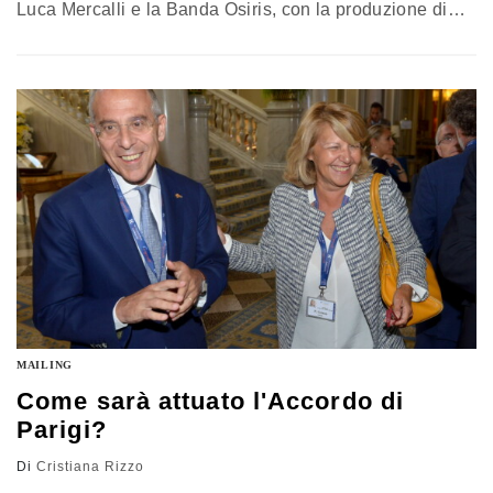
Luca Mercalli e la Banda Osiris, con la produzione di
Aboca, hanno messo in scena un vero e proprio show
sui cambiamenti climatici e il riscaldamento globale, che
unisce comicità, scienza e arte, in un cocktail spassoso
e intelligente, "Non…
MAILING
Come sarà attuato l'Accordo di
Parigi?
Di
Cristiana Rizzo