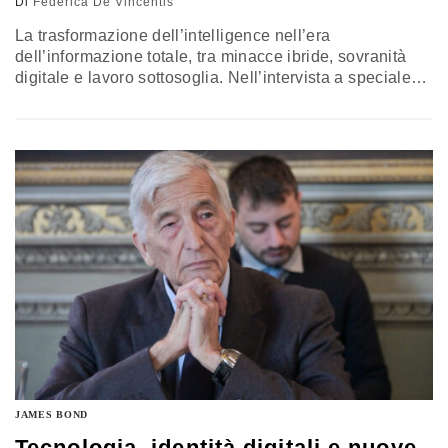
Di
Federica De Vincentis
La trasformazione dell’intelligence nell’era
dell’informazione totale, tra minacce ibride, sovranità
digitale e lavoro sottosoglia. Nell’intervista a speciale
Tg5, il direttore del Dis Vittorio Rizzi racconta come
cambiano sicurezza, democrazia e protezione del
Paese in un mondo di ombre, dati e competizione
tecnologica
JAMES BOND
Tecnologia, identità digitali e nuove