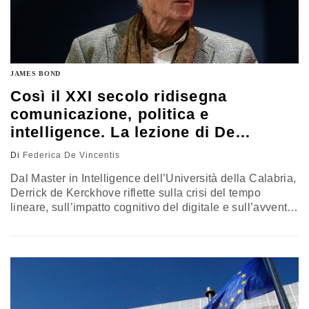
JAMES BOND
Così il XXI secolo ridisegna
comunicazione, politica e
intelligence. La lezione di De
Kerckhove
Di
Federica De Vincentis
Dal Master in Intelligence dell’Università della Calabria,
Derrick de Kerckhove riflette sulla crisi del tempo
lineare, sull’impatto cognitivo del digitale e sull’avvento
dell’IA generativa. Una sfida che investe democrazia,
istituzioni e sicurezza