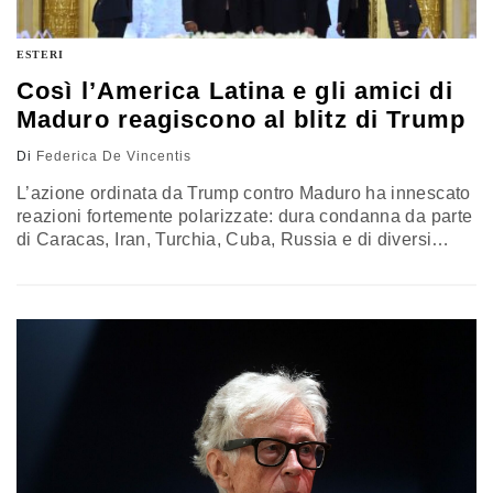
ESTERI
Così l’America Latina e gli amici di
Maduro reagiscono al blitz di Trump
Di
Federica De Vincentis
L’azione ordinata da Trump contro Maduro ha innescato
reazioni fortemente polarizzate: dura condanna da parte
di Caracas, Iran, Turchia, Cuba, Russia e di diversi
leader latinoamericani, mentre il presidente argentino
Javier Milei
e il leader di Vox Santiago Abascal hanno
espresso sostegno all’operazione statunitense