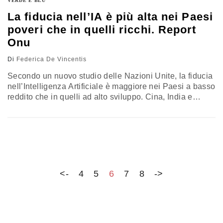
VERDE E BLU
La fiducia nell’IA è più alta nei Paesi
poveri che in quelli ricchi. Report
Onu
Di
Federica De Vincentis
Secondo un nuovo studio delle Nazioni Unite, la fiducia
nell’Intelligenza Artificiale è maggiore nei Paesi a basso
reddito che in quelli ad alto sviluppo. Cina, India e
Nigeria tra i più ottimisti, mentre Stati Uniti, Germania e
Australia mostrano scetticismo. Un segnale che le
aspettative verso la tecnologia non seguono le linee
della ricchezza globale
<-
4
5
6
7
8
->