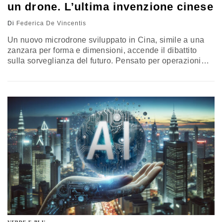
un drone. L’ultima invenzione cinese
Di
Federica De Vincentis
Un nuovo microdrone sviluppato in Cina, simile a una
zanzara per forma e dimensioni, accende il dibattito
sulla sorveglianza del futuro. Pensato per operazioni
speciali e raccolta di informazioni, il dispositivo solleva
preoccupazioni su possibili usi illeciti. Esperti
internazionali mettono in guardia: siamo davanti a un
passo ulteriore verso una sorveglianza sempre più
pervasiva e difficile da controllare