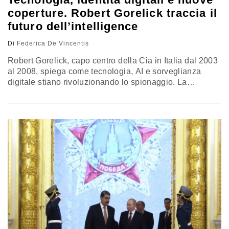
coperture. Robert Gorelick traccia il
futuro dell’intelligence
Di
Federica De Vincentis
Robert Gorelick, capo centro della Cia in Italia dal 2003
al 2008, spiega come tecnologia, AI e sorveglianza
digitale stiano rivoluzionando lo spionaggio. La
principale sfida del futuro? Sarà la gestione delle
minacce ibride, dalla manipolazione algoritmica dei
social alla distorsione dell’informazione, ha detto in una
lezione del Master in Intelligence dell’Università della
Calabria diretto da Mario Caligiuri