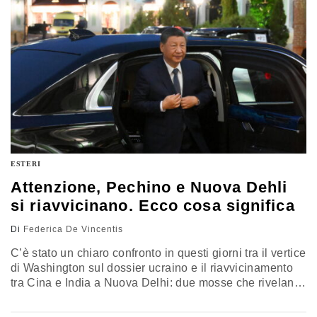
unico
ESTERI
Attenzione, Pechino e Nuova Dehli
si riavvicinano. Ecco cosa significa
Di
Federica De Vincentis
C’è stato un chiaro confronto in questi giorni tra il vertice
di Washington sul dossier ucraino e il riavvicinamento
tra Cina e India a Nuova Delhi: due mosse che rivelano
traiettorie opposte della diplomazia globale. Secondo il
sinologo Sisci, il dialogo sino-indiano offre a Mosca