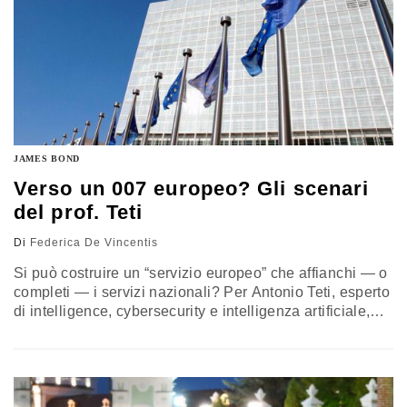
JAMES BOND
Verso un 007 europeo? Gli scenari
del prof. Teti
Di
Federica De Vincentis
Si può costruire un “servizio europeo” che affianchi — o
completi — i servizi nazionali? Per Antonio Teti, esperto
di intelligence, cybersecurity e intelligenza artificiale,
docente dell’Università “G.d’Annunzio” di Chieti-
Pescara, più che di un “James Bond” europeo,
tecnicamente e politicamente non realizzabile, l’Europa,
soprattutto in questo momento storico, necessita di un
grande cervello comune, non di un braccio operativo