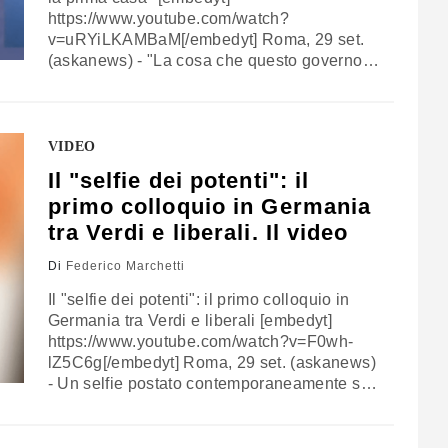
https://www.youtube.com/watch?
v=uRYiLKAMBaM[/embedyt] Roma, 29 set.
(askanews) - "La cosa che questo governo
vuol fare è un'operazione di trasparenza: si
arriva a determinare quelle che sono le
rendite catastali attuali e si impegna a non
cambiare assolutamente il carico fiscale del
VIDEO
catasto. Quindi tutti pagheranno la stessa
Il "selfie dei potenti": il
cosa, quanto prima,…
primo colloquio in Germania
tra Verdi e liberali. Il video
Di
Federico Marchetti
Il "selfie dei potenti": il primo colloquio in
Germania tra Verdi e liberali [embedyt]
https://www.youtube.com/watch?v=F0wh-
lZ5C6g[/embedyt] Roma, 29 set. (askanews)
- Un selfie postato contemporaneamente sui
quattro profili social degli attuali leader di
Verdi e liberali tedeschi sta a indicare chi
attualmente è nella posizione di forza per