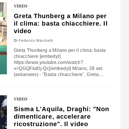
decidere le sorti del prossimo governo
VIDEO
tedesco. "Il selfie dei potenti", lo ha…
Greta Thunberg a Milano per
il clima: basta chiacchiere. Il
video
Di
Federico Marchetti
Greta Thunberg a Milano per il clima: basta
chiacchiere [embedyt]
https://www.youtube.com/watch?
v=QGQFkd0j-Qc[/embedyt] Milano, 28 set.
(askanews) - "Basta chiacchiere". Greta
Thunbger incalza così i leader mondiali sul
clima, da Milano dove è arrivata per
partecipare all'evento #youth4climate, tre
giorni di incontri fra circa 400 ragazzi tra i 15
VIDEO
e i 29 anni, provenienti da 197 Paesi membri
Sisma L'Aquila, Draghi: "Non
della Convenzione dell'Onu sui…
dimenticare, accelerare
ricostruzione". Il video