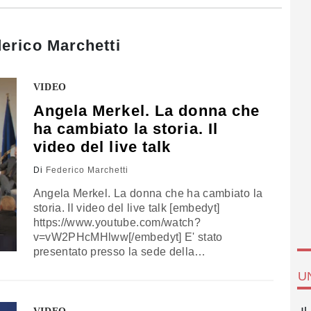
erico Marchetti
VIDEO
Angela Merkel. La donna che
ha cambiato la storia. Il
video del live talk
Di
Federico Marchetti
Angela Merkel. La donna che ha cambiato la
storia. Il video del live talk [embedyt]
https://www.youtube.com/watch?
v=vW2PHcMHlww[/embedyt] E' stato
presentato presso la sede della
Rappresentanza in Italia della Commissione
U
Europea a Roma il nuovo libro di Massimo
Nava "Angela Merkel. La donna che ha
cambiato la storia", edito da Rizzoli. Al