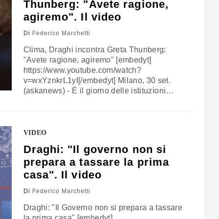
Thunberg: "Avete ragione,
agiremo". Il video
Di
Federico Marchetti
Clima, Draghi incontra Greta Thunberg:
"Avete ragione, agiremo" [embedyt]
https://www.youtube.com/watch?
v=wxYznkrL1yI[/embedyt] Milano, 30 set.
(askanews) - È il giorno delle istituzioni
all'evento Youth4Climate che riunisce a
Milano per 3 giorni 400 attiviste e attivisti da
tutto il mondo per parlare di clima. Fra loro
Greta Thunberg che oggi insieme con le
VIDEO
compagne di lotta Vanessa Nakate e Martina
Draghi: "Il governo non si
Comparelli ha incontrato…
prepara a tassare la prima
casa". Il video
Di
Federico Marchetti
Draghi: "Il Governo non si prepara a tassare
la prima casa" [embedyt]