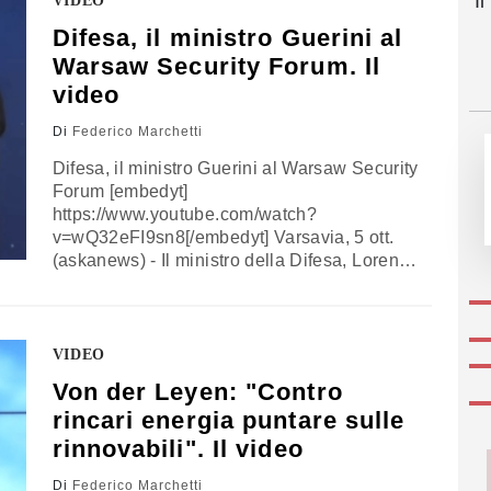
I
VIDEO
panel, oltre all'autore dello scritto, hanno
Difesa, il ministro Guerini al
preso parte la senatrice…
Warsaw Security Forum. Il
video
Di
Federico Marchetti
Difesa, il ministro Guerini al Warsaw Security
Forum [embedyt]
https://www.youtube.com/watch?
v=wQ32eFI9sn8[/embedyt] Varsavia, 5 ott.
(askanews) - Il ministro della Difesa, Lorenzo
Guerini ha aperto a Varsavia, nell ambito del
"Warsaw Security Forum 2021" il panel di
discussione "NATO Southern Flank and its
impact on Euro-Atlantic security. Nel suo
VIDEO
intervento, parlando del fianco sud dell
Von der Leyen: "Contro
Alleanza Atlantica, il Ministro Guerini ha
rincari energia puntare sulle
ricordato…
rinnovabili". Il video
Di
Federico Marchetti