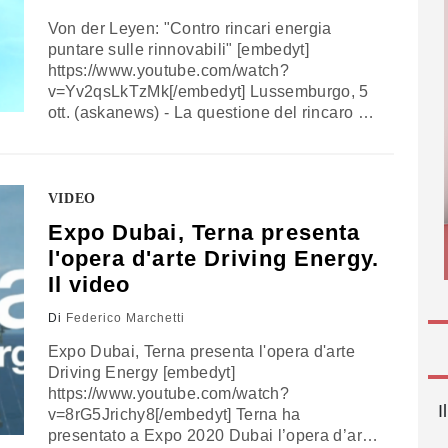
Von der Leyen: "Contro rincari energia
puntare sulle rinnovabili" [embedyt]
https://www.youtube.com/watch?
v=Yv2qsLkTzMk[/embedyt] Lussemburgo, 5
ott. (askanews) - La questione del rincaro dei
prezzi dell'energia sarà affrontata nei vertici
Ue. Lo ha assicurato la presidente della
commissione Ue Ursula von der Leyen da
Tallinn, durante la conferenza stampa per
VIDEO
l'approvazione de Pnrr (Piano nazionale di
Expo Dubai, Terna presenta
ripresa e resilienza) dell'Estonia. "È molto
l'opera d'arte Driving Energy.
importante…
Il video
Di
Federico Marchetti
Expo Dubai, Terna presenta l'opera d'arte
Driving Energy [embedyt]
https://www.youtube.com/watch?
I
v=8rG5Jrichy8[/embedyt] Terna ha
presentato a Expo 2020 Dubai l’opera d’arte