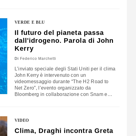
“Driving Energy”, all’interno del Padiglione
Italia “Beauty connects people”, realizzata
dall’artista Marianna Masciolini con materiali
sostenibili ed elementi della rete elettrica
VERDE E BLU
riciclati. Lunga oltre 60 metri, l’opera
Il futuro del pianeta passa
rappresenta il sistema di trasporto
dall'idrogeno. Parola di John
dell'energia elettrica come una spina dorsale
che, attraverso la…
Kerry
Di
Federico Marchetti
L’inviato speciale degli Stati Uniti per il clima
John Kerry è intervenuto con un
videomessaggio durante “The H2 Road to
Net Zero”, l’evento organizzato da
Bloomberg in collaborazione con Snam e
IRENA a Milano in occasione dei lavori
preparatori della Pre-Cop 26
VIDEO
Clima, Draghi incontra Greta