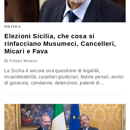
POLITICA
Elezioni Sicilia, che cosa si
rinfacciano Musumeci, Cancelleri,
Micari e Fava
Di
Filippo Mulazzi
La Sicilia è ancora una questione di legalità,
incandidabilità, casellari giudiziari, fedine penali, avvisi
di garanzia, condanne, detenzioni, patenti di
presentabilità e, ovviamente, mafia. A una settimana dal
voto nell’isola (la chiamata alle urne è domenica 5
novembre) i candidati alla presidenza della Regione si
sono confrontati a “In mezz’ora”, la trasmissione di
Raitre condotta da Lucia Annunziata. I programmi…