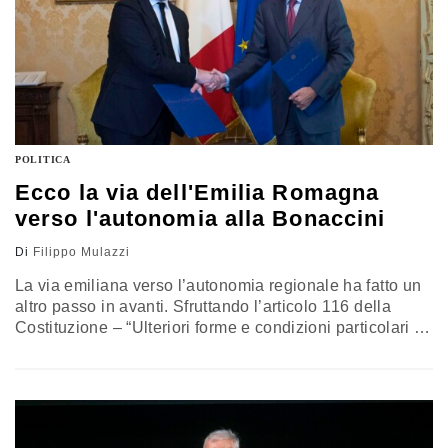
POLITICA
Ecco la via dell'Emilia Romagna
verso l'autonomia alla Bonaccini
Di
Filippo Mulazzi
La via emiliana verso l’autonomia regionale ha fatto un
altro passo in avanti. Sfruttando l’articolo 116 della
Costituzione – “Ulteriori forme e condizioni particolari di
autonomia (…) possono essere attribuite ad altre
Regioni, con legge dello Stato, su iniziativa della
Regione interessata, sentiti gli enti locali (…). La legge
è approvata dalle Camere a maggioranza assoluta dei
componenti, sulla base…