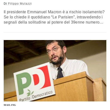
Di
Filippo Mulazzi
Il presidente Emmanuel Macron è a rischio isolamento?
Se lo chiede il quotidiano “Le Parisien”, intravedendo i
segnali della solitudine al potere del 39enne numero
uno dell’Eliseo. Tanti deputati di “En Marche” non
l’hanno mai guardato in faccia e sono infastiditi per le
tante persone che si frappongono tra i loro suggerimenti
e le possibilità di un contatto diretto. Si…
MAILING