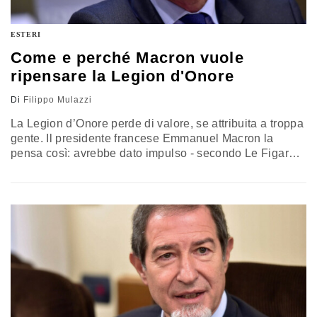
ESTERI
Come e perché Macron vuole
ripensare la Legion d'Onore
Di
Filippo Mulazzi
La Legion d’Onore perde di valore, se attribuita a troppa
gente. Il presidente francese Emmanuel Macron la
pensa così: avrebbe dato impulso - secondo Le Figaro -
a un cambio delle regole per attribuire il massimo
riconoscimento della Repubblica francese. Macron,
proprio nei giorni scorsi, aveva tolto la Legion d’Onore
al produttore americano Harvey Weinstein - premiato
nel marzo 2012…