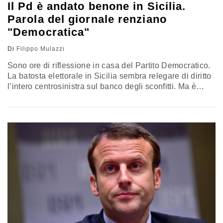
Il Pd è andato benone in Sicilia.
Parola del giornale renziano
"Democratica"
Di
Filippo Mulazzi
Sono ore di riflessione in casa del Partito Democratico.
La batosta elettorale in Sicilia sembra relegare di diritto
l’intero centrosinistra sul banco degli sconfitti. Ma è
stata veramente una sonora sconfitta, quella nell’isola?
E' la domanda che arrovella e assilla i renziani doc in
queste ore. Secondo il politologo ed ex deputato Pd
Salvatore Vassallo, i numeri ci dicono che nelle…