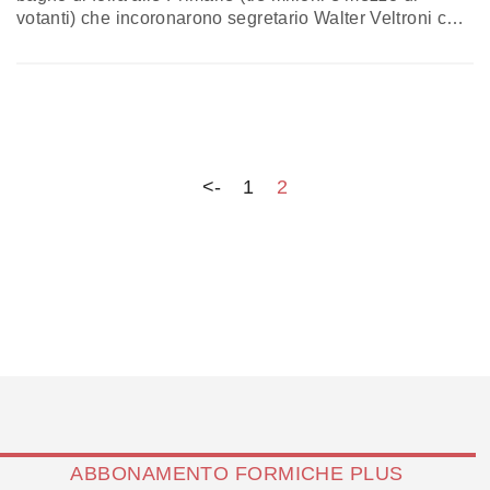
votanti) che incoronarono segretario Walter Veltroni con
il 75% delle preferenze. Dieci anni in cui il Partito
Democratico ha “consumato” cinque segretari e quattro
presidenti del Consiglio. Veltroni, quel giorno di dieci
anni fa, aveva come sfidanti…
<-
1
2
ABBONAMENTO FORMICHE PLUS