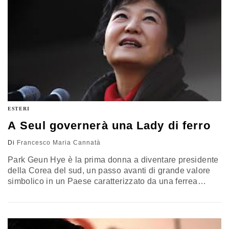
ESTERI
A Seul governerà una Lady di ferro
Di
Francesco Maria Cannatà
Park Geun Hye è la prima donna a diventare presidente
della Corea del sud, un passo avanti di grande valore
simbolico in un Paese caratterizzato da una ferrea
cultura patriarcale. La vittoria convincente non avrà
come conseguenza cambiamenti repentini e
profondi ritiene il New York Times anche se il Paese
asiatico è alla ricerca di un nuovo modello, sottolineano