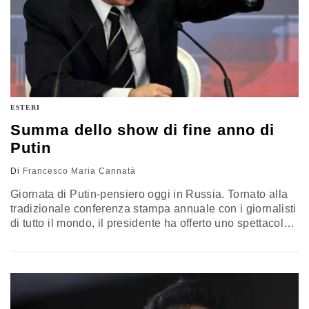
ESTERI
Summa dello show di fine anno di
Putin
Di
Francesco Maria Cannatà
Giornata di Putin-pensiero oggi in Russia. Tornato alla
tradizionale conferenza stampa annuale con i giornalisti
di tutto il mondo, il presidente ha offerto uno spettacolo
massmediatico durato circa quattro ore in cui non sono
mancati momenti di vero e proprio soft power.
Soprattutto quando il leader russo ha rivendicato la sua
amicizia con Gerard Depardieu. L’attore francese di
recente si era…