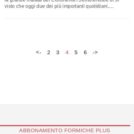
visto che oggi due dei più importanti quotidiani,
Financial Times e le Monde, si concentrano sulla
situazione politica nel Paese danubiano. Il quotidiano
della city sottolinea come la conferma del primo ministro
rumeno e la lotta per il potere condotta con tutti i…
<-
2
3
4
5
6
->
ABBONAMENTO FORMICHE PLUS