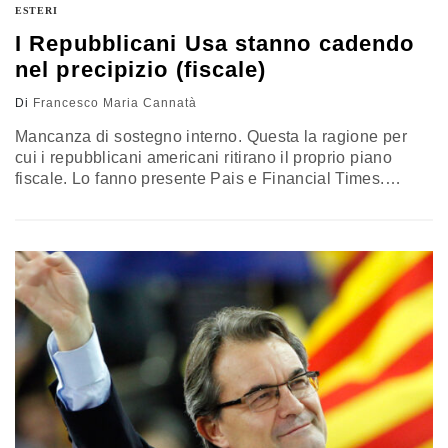
ESTERI
I Repubblicani Usa stanno cadendo
nel precipizio (fiscale)
Di
Francesco Maria Cannatà
Mancanza di sostegno interno. Questa la ragione per
cui i repubblicani americani ritirano il proprio piano
fiscale. Lo fanno presente Pais e Financial Times.
Secondo il giornale della City le divisioni interne al Gop
fanno temere di nuovo che per l'inizio del 2013 gli Stati
Uniti non saranno in grado di evitare la trappola dei tagli
automatici di bilancio e del contemporaneo aumento,…