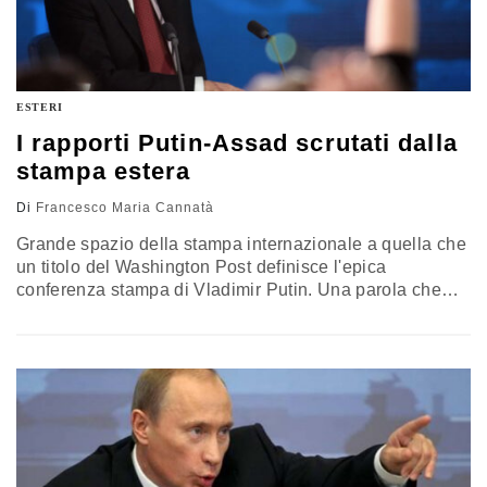
ESTERI
I rapporti Putin-Assad scrutati dalla
stampa estera
Di
Francesco Maria Cannatà
Grande spazio della stampa internazionale a quella che
un titolo del Washington Post definisce l'epica
conferenza stampa di Vladimir Putin. Una parola che
ben definisce l'atmosfera di un incontro andato oltre il
rito di domande e risposte tra un politico e
rappresentanti dell'informazione. Secondo la testata
Usa le quattro ore di maratona mediatica hanno avuto
toni di asprezza notevoli a differenza di quanto era
avvenuto in passato a…