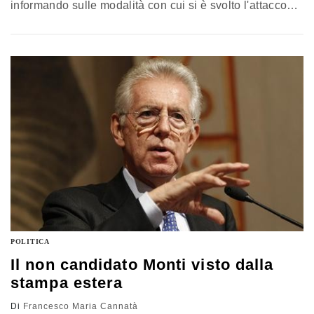
informando sulle modalità con cui si è svolto l'attacco
missilistico governativo contro cittadini disarmati in fila
per prendere il pane. Secondo Al Jazeera il
bombardamento missilistico ha causato una vera
carneficina. Novanta infatti sarebbero i cittadini di
Halfaya, una cittadina nella centrale provincia di Hama,
…
POLITICA
Il non candidato Monti visto dalla
stampa estera
Di
Francesco Maria Cannatà