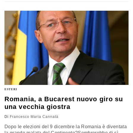
ristrutturazione produttiva dell'esecutivo di
Parigi, Arnaud Montebourg. Durante le fasi cruciali della
trattativa sul futuro dello stabilimento di Florange, il
politico socialista si era espresso per la
nazionalizzazione temporale dell'impresa di proprietà
dell'imprenditore…
ESTERI
Romania, a Bucarest nuovo giro su
una vecchia giostra
Di
Francesco Maria Cannatà
Dopo le elezioni del 9 dicembre la Romania è diventata
la grande malata del Continente?Sembrerebbe di sì