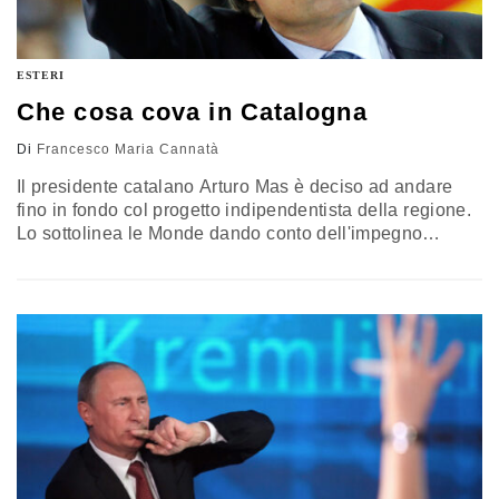
ESTERI
Che cosa cova in Catalogna
Di
Francesco Maria Cannatà
Il presidente catalano Arturo Mas è deciso ad andare
fino in fondo col progetto indipendentista della regione.
Lo sottolinea le Monde dando conto dell'impegno
proviente dal politico di Barcellona a realizzare il passo
annunciato durante le elezioni dello scorso 25
novembre con un referendum sull'autodeterminazione
entro il 2014. Il patto di governo in Catalogna
approfondisce le divsioni spagnole. Ne è convinta la…