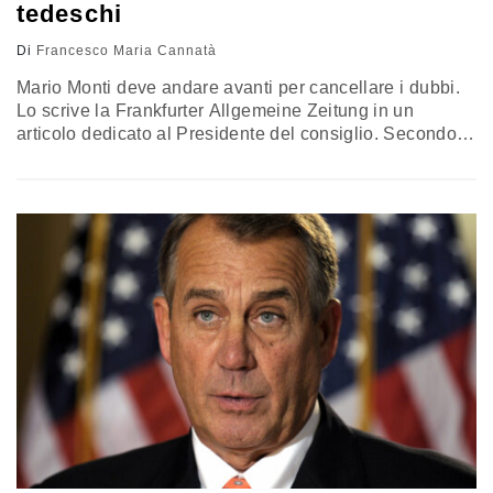
tedeschi
Di
Francesco Maria Cannatà
Mario Monti deve andare avanti per cancellare i dubbi.
Lo scrive la Frankfurter Allgemeine Zeitung in un
articolo dedicato al Presidente del consiglio. Secondo il
quotidiano tedesco il momento dell'ingresso in politica
dell'economista italiano era caratterizzato da speranze
di rinnovamento poi non mantenute. Aspettative
deluse visti i mancati effetti delle riforme messe in
campo dall'esecutivo da lui guidato. Pochi infatti finora
gli effetti dell'azione del…