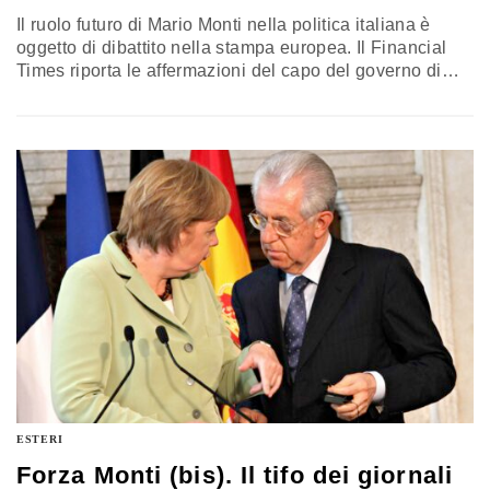
Il ruolo futuro di Mario Monti nella politica italiana è
oggetto di dibattito nella stampa europea. Il Financial
Times riporta le affermazioni del capo del governo di
Roma a tenersi fuori dalla contesa politica e mantenersi
neutrale, assicurando la propria disponibilità a guidare
il nuovo esecutivo italiano nel caso in cui vi sia un
credibile programma di riforme. Le dimissioni del
governo e le possibilità che l'Italia…
ESTERI
Forza Monti (bis). Il tifo dei giornali