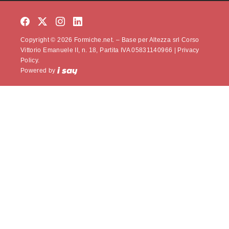
Copyright © 2026 Formiche.net. – Base per Altezza srl Corso
Vittorio Emanuele II, n. 18, Partita IVA 05831140966 |
Privacy
Policy.
Powered by