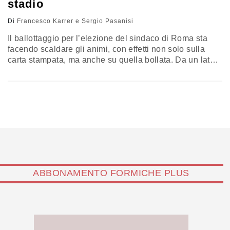
stadio
Di
Francesco Karrer e Sergio Pasanisi
Il ballottaggio per l’elezione del sindaco di Roma sta
facendo scaldare gli animi, con effetti non solo sulla
carta stampata, ma anche su quella bollata. Da un lato
l’ingegnere Paolo Berdini, assessore all’urbanistica in
pectore del M5S, che su Il Manifesto ha recentemente
dichiarato di essere stato querelato dall’industriale
Francesco Gaetano Caltagirone per l’accusa di
presunta illegittimità nell’eventuale realizzazione del…
ABBONAMENTO FORMICHE PLUS