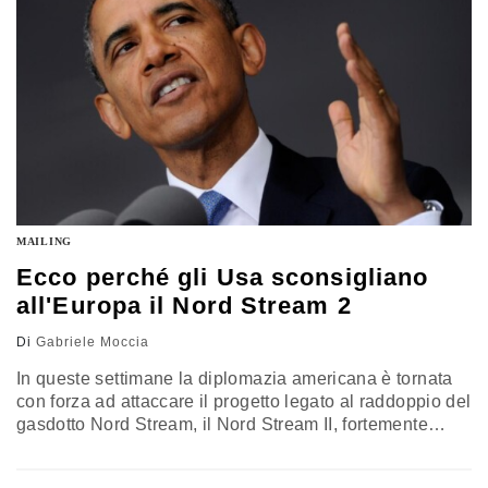
Juncker (si tratta della sua…
MAILING
Ecco perché gli Usa sconsigliano
all'Europa il Nord Stream 2
Di
Gabriele Moccia
In queste settimane la diplomazia americana è tornata
con forza ad attaccare il progetto legato al raddoppio del
gasdotto Nord Stream, il Nord Stream II, fortemente
voluto dalla Russia. Già in occasione del Consiglio
sull'energia tra Stati Uniti e Unione europea, tenutosi ai