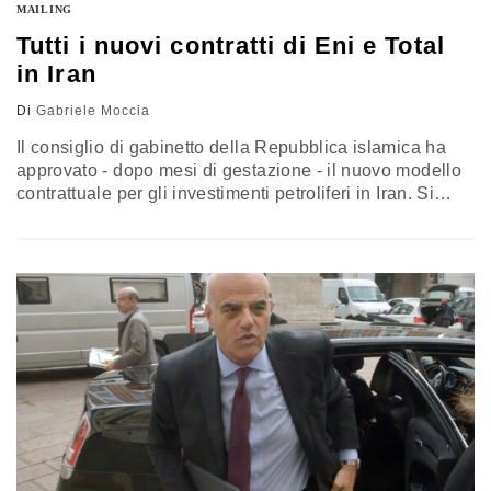
MAILING
Tutti i nuovi contratti di Eni e Total
in Iran
Di
Gabriele Moccia
Il consiglio di gabinetto della Repubblica islamica ha
approvato - dopo mesi di gestazione - il nuovo modello
contrattuale per gli investimenti petroliferi in Iran. Si
tratta di una misura molto attesa dalle compagnie
energetiche internazionali, come Eni e Total, che
avevano ancorato la possibilità di tornare ad investire
nel paese dopo la sigla degli accordi sul nucleare degli
ayatollah…