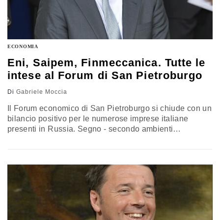
ECONOMIA
Eni, Saipem, Finmeccanica. Tutte le
intese al Forum di San Pietroburgo
Di
Gabriele Moccia
Il Forum economico di San Pietroburgo si chiude con un
bilancio positivo per le numerose imprese italiane
presenti in Russia. Segno - secondo ambienti
imprenditoriali e governativi - che vi è la volontà di far
nuovamente decollare le relazioni economiche e
commerciali tra i due paesi. In totale, al termine dei
colloqui italo-russi, sono stati sottoscritti undici fra
accordi e…