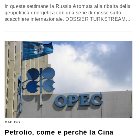
In queste settimane la Russia è tornata alla ribalta della
geopolitica energetica con una serie di mosse sullo
scacchiere internazionale. DOSSIER TURKSTREAM
La prima pietra di questa strategia passa dalla della
normalizzazione dei rapporti russo-turchi. Mosca ha
ricevuto in questi giorni il via libera dalle autorità turche
per il primo permesso relativo alla costruzione del
gasdotto TurkStream. La compagnia energetica…
MAILING
Petrolio, come e perché la Cina