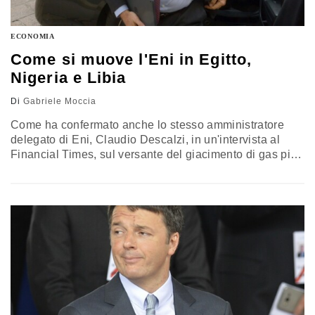
ECONOMIA
Come si muove l'Eni in Egitto,
Nigeria e Libia
Di
Gabriele Moccia
Come ha confermato anche lo stesso amministratore
delegato di Eni, Claudio Descalzi, in un'intervista al
Financial Times, sul versante del giacimento di gas più
grande scoperto negli ultimi tempi, quello di Zohr (nella
zona economica esclusiva egiziana), le cose
cominciano a muoversi, e la compagnia energetica
nazionale, che ne è proprietaria al cento per cento,
avrebbe ricevuto manifestazioni informali di…