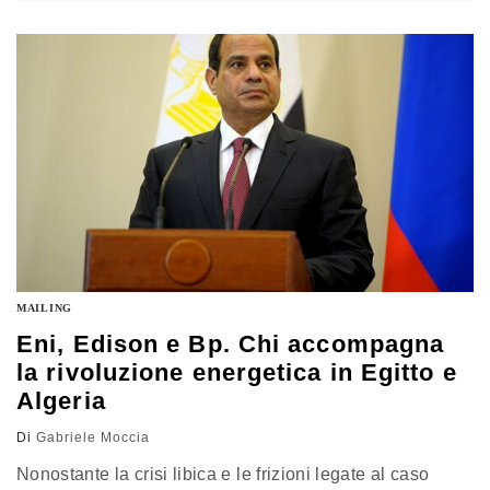
energetica comunitaria, il commissario Ue all'energia
Sefcovic in primis, e il premier greco Tsipras, secondo
cui questo progetto rappresenta "il rafforzamento della
cooperazione internazionale nel settore energetico. la
mappa…
MAILING
Eni, Edison e Bp. Chi accompagna
la rivoluzione energetica in Egitto e
Algeria
Di
Gabriele Moccia
Nonostante la crisi libica e le frizioni legate al caso