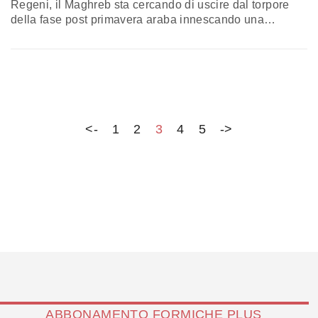
Regeni, il Maghreb sta cercando di uscire dal torpore
della fase post primavera araba innescando una
rivoluzione energetica. In prima fila c'è proprio l'Egitto.
CAPITOLO EGITTO In questi giorni si è aperta ad
Alessandria l'ottava edizione della Conferenza sui
giacimenti offshore nel Mediterraneo (Mediterranean
Offshore Conference and Exhibition). Il tema di…
<-
1
2
3
4
5
->
ABBONAMENTO FORMICHE PLUS