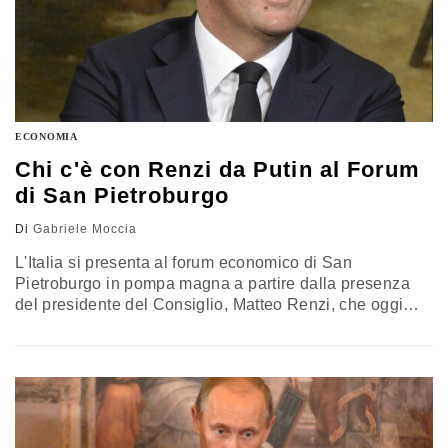
ECONOMIA
Chi c'è con Renzi da Putin al Forum
di San Pietroburgo
Di
Gabriele Moccia
L'Italia si presenta al forum economico di San
Pietroburgo in pompa magna a partire dalla presenza
del presidente del Consiglio, Matteo Renzi, che oggi
pomeriggio ha incontrato il presidente russo, Vladimir
Putin. I due - almeno ufficialmente - avevano in
programma di discutere su come affrontare le minacce
comuni, in particolare quella terroristica - ha dichiarato
l'ambasciatore italiano a Mosca,…