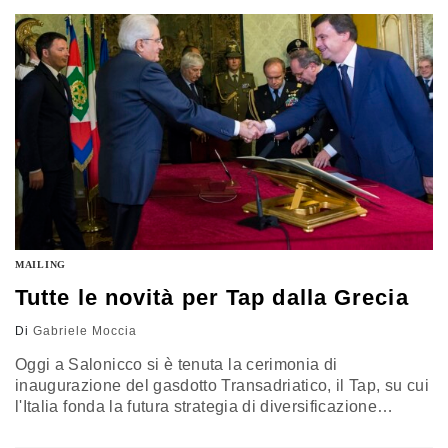
primi di maggio, il Segretario di Stato Usa, John Kerry,
aveva messo in guardia il suo omologo…
MAILING
Tutte le novità per Tap dalla Grecia
Di
Gabriele Moccia
Oggi a Salonicco si è tenuta la cerimonia di
inaugurazione del gasdotto Transadriatico, il Tap, su cui
l'Italia fonda la futura strategia di diversificazione
energetica. Presenti tutti i vertici della politica