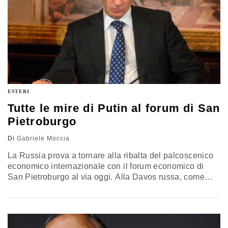
ESTERI
Tutte le mire di Putin al forum di San
Pietroburgo
Di
Gabriele Moccia
La Russia prova a tornare alla ribalta del palcoscenico
economico internazionale con il forum economico di
San Pietroburgo al via oggi. Alla Davos russa, come
l'hanno ormai definita analisti e commentatori, è attesa
la partecipazione di circa dieci mila partecipanti e
numerosi capi di stato e governo, a partire dal
presidente della commissione Europea, Jean-Claude