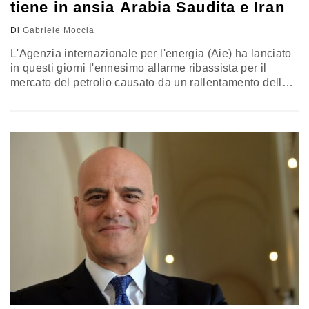
tiene in ansia Arabia Saudita e Iran
Di
Gabriele Moccia
L'Agenzia internazionale per l'energia (Aie) ha lanciato
in questi giorni l'ennesimo allarme ribassista per il
mercato del petrolio causato da un rallentamento della
crescita della domanda di greggio per il 2016 e il 2017,
a fronte di un'offerta che, invece, resta sempre troppo
alta. Nel 2016, la domanda dovrebbe aumentare di 1,3
milioni di barili giornalieri, un dato di 100…