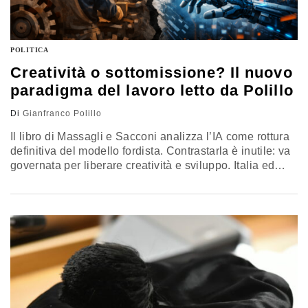
POLITICA
Creatività o sottomissione? Il nuovo
paradigma del lavoro letto da Polillo
Di
Gianfranco Polillo
Il libro di Massagli e Sacconi analizza l’IA come rottura
definitiva del modello fordista. Contrastarla è inutile: va
governata per liberare creatività e sviluppo. Italia ed
Europa, ancora legate al passato, devono riformare
lavoro, welfare e regole sociali per non restare indietro.
La recensione di Gianfranco Polillo