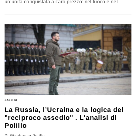
un’unità conquistata a caro prezzo: nel fuoco e nel
sangue della Resistenza italiana. Allora furono,
soprattutto, ragioni di carattere internazionale a
determinare quell’esito infausto. Oggi invece è il mito
dell’antagonismo, della rivolta sociale, a farla da
padrone. E a dividere quello che, invece, dovrebbe
essere unito
ESTERI
La Russia, l’Ucraina e la logica del
"reciproco assedio" . L'analisi di
Polillo
Di
Gianfranco Polillo