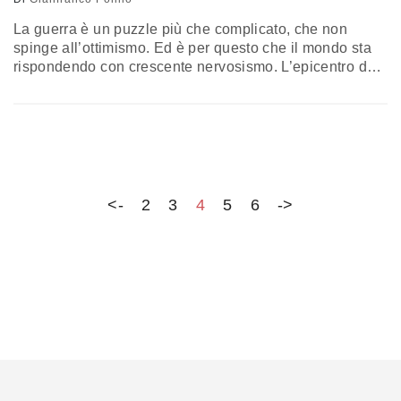
La guerra è un puzzle più che complicato, che non
spinge all’ottimismo. Ed è per questo che il mondo sta
rispondendo con crescente nervosismo. L’epicentro del
turbamento è ovviamente l’Europa, presa in una
tenaglia tra la Russia di Putin e l’America di Trump.
Difficile prevedere come andrà a finire questo braccio di
ferro. Ma la debolezza della strategia perseguita da
Putin è evidente fin da ora. Come le relative
responsabilità. L’analisi di Gianfranco Polillo
<-
2
3
4
5
6
->