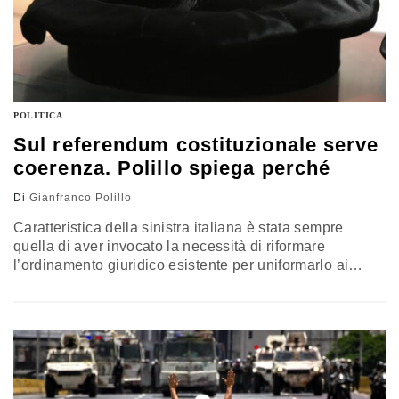
POLITICA
Sul referendum costituzionale serve
coerenza. Polillo spiega perché
Di
Gianfranco Polillo
Caratteristica della sinistra italiana è stata sempre
quella di aver invocato la necessità di riformare
l’ordinamento giuridico esistente per uniformarlo ai
principi di carattere costituzionale. Nel caso
considerato, invece, avverrebbe il contrario. Si
dovrebbero rimodulare i principi d’ordine costituzionale
per renderli uniformi con lo stato della legislazione
esistente. Il commento di Gianfranco Polillo