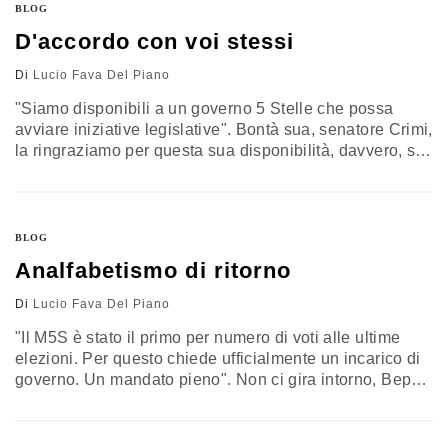
imitazione di Francesca Pascale, fidanzata ufficiale di
BLOG
Berlusconi. E subito da Biancofiore e altri giù…
D'accordo con voi stessi
Di
Lucio Fava Del Piano
"Siamo disponibili a un governo 5 Stelle che possa
avviare iniziative legislative". Bontà sua, senatore Crimi,
la ringraziamo per questa sua disponibilità, davvero, si
sente tanto bisogno di persone votate al sacrificio come
lei e i suoi colleghi. Peccato solo che per avere un
incarico di governo non basti la disponibilità, ma ci
vogliano anche i voti. E veramente non…
BLOG
Analfabetismo di ritorno
Di
Lucio Fava Del Piano
"Il M5S è stato il primo per numero di voti alle ultime
elezioni. Per questo chiede ufficialmente un incarico di
governo. Un mandato pieno". Non ci gira intorno, Beppe
Grillo, e dopo l'incontro al Quirinale con il Presidente
Napolitano spiega via blog - dove non si possono fare
domande - la sua posizione. Tralasciando, al solito,