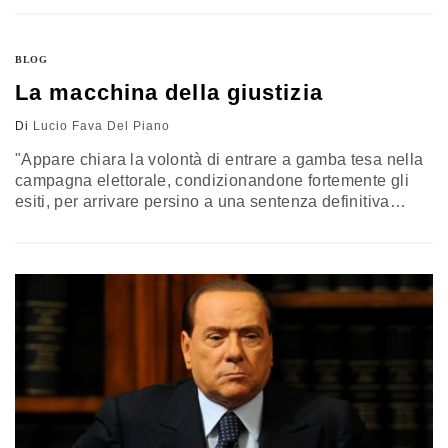
costano niente, soprattutto se uno non dovrà
mantenerle, Berlusconi continua la sua campagna
elettorale evidentemente finalizzata a spararle ogni
BLOG
giorno più grosse. Nello specifico, detta così sembra…
La macchina della giustizia
Di
Lucio Fava Del Piano
"Appare chiara la volontà di entrare a gamba tesa nella
campagna elettorale, condizionandone fortemente gli
esiti, per arrivare persino a una sentenza definitiva
prima della competizione. E' inammissibile quanto si
delinea all'orizzonte. Come è inammissibile che la
giustizia sia utilizzata a fini politici". Al segretario del
Pdl, Angelino Alfano, non è proprio andata giù la
decisione del tribunale di Milano…