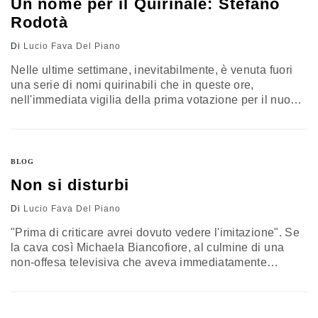
Un nome per il Quirinale: Stefano
Rodotà
Di
Lucio Fava Del Piano
Nelle ultime settimane, inevitabilmente, è venuta fuori
una serie di nomi quirinabili che in queste ore,
nell'immediata vigilia della prima votazione per il nuovo
Capo dello Stato, sta assumendo connotati di vortice.
Alcuni nomi mi piacciono, altri non mi fanno impazzire
ma credo comunque potrebbero andare bene, altri
ancora sono di persone stimabilissime e molto brave nel
BLOG
loro lavoro ma…
Non si disturbi
Di
Lucio Fava Del Piano
"Prima di criticare avrei dovuto vedere l'imitazione". Se
la cava così Michaela Biancofiore, al culmine di una
non-offesa televisiva che aveva immediatamente
scatenato i pasdaran berlusconiani. La questione è
minima, ma merita di essere raccontata. In breve,
durante "Quelli che il calcio" viene proposta una