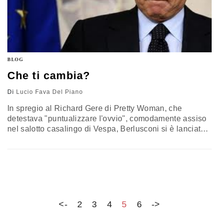
BLOG
Che ti cambia?
Di
Lucio Fava Del Piano
In spregio al Richard Gere di Pretty Woman, che
detestava "puntualizzare l'ovvio", comodamente assiso
nel salotto casalingo di Vespa, Berlusconi si è lanciato
in una rilettura post-moderna di Lapalisse, affermando
addirittura che la fretta genera fretta, una scoperta al cui
confronto quella dell'acqua calda vale un Nobel per la
Fisica. Sembra un dettaglio, tra le tante cose
disseminate dall'anziano ex…
<-
2
3
4
5
6
->