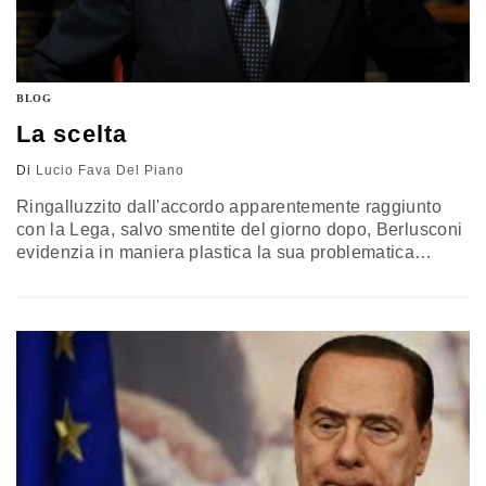
BLOG
La scelta
Di
Lucio Fava Del Piano
Ringalluzzito dall'accordo apparentemente raggiunto
con la Lega, salvo smentite del giorno dopo, Berlusconi
evidenzia in maniera plastica la sua problematica
frequentazione con la democrazia interna dei partiti, in
particolare del suo, e con l'architettura costituzionale,
senza contare gli equilibrismi del suo essere candidato-
premier-anzi-no, in ossequio al più classico dei
penultimatum leghisti. E quindi da un lato ci spiega che
sarà…