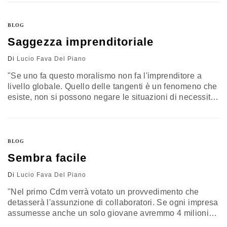
lasceranno cadere come una patata bollente". Grillo si
presenta come il nuovo corso della politica italiana, ma
da quello vecchio ha…
BLOG
Saggezza imprenditoriale
Di
Lucio Fava Del Piano
"Se uno fa questo moralismo non fa l'imprenditore a
livello globale. Quello delle tangenti è un fenomeno che
esiste, non si possono negare le situazioni di necessità
se si va trattare nei Paesi del terzo mondo o con
qualche regime". Dopo l'evasione fiscale moralmente
giustificabile, Berlusconi ci regala una nuova perla di
saggezza imprenditoriale con le tangenti necessarie,
BLOG
"condizioni che…
Sembra facile
Di
Lucio Fava Del Piano
"Nel primo Cdm verrà votato un provvedimento che
detasserà l'assunzione di collaboratori. Se ogni impresa
assumesse anche un solo giovane avremmo 4 milioni
nuovi posti di lavoro". Per la serie le promesse non