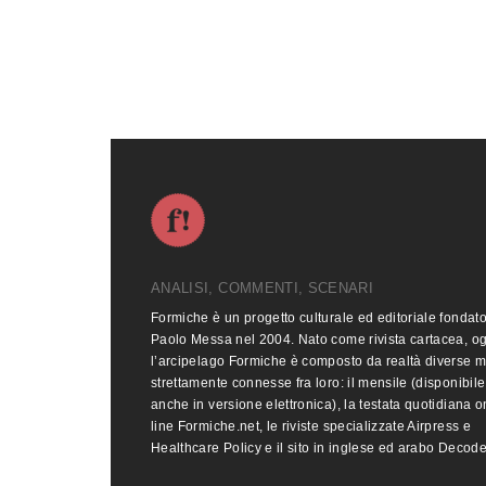
ANALISI, COMMENTI, SCENARI
Formiche è un progetto culturale ed editoriale fondat
Paolo Messa nel 2004. Nato come rivista cartacea, o
l’arcipelago Formiche è composto da realtà diverse 
strettamente connesse fra loro: il mensile (disponibile
anche in versione elettronica), la testata quotidiana o
line Formiche.net, le riviste specializzate Airpress e
Healthcare Policy e il sito in inglese ed arabo Decod