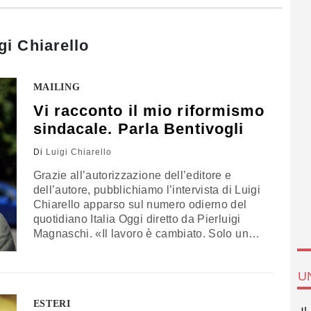
gi Chiarello
MAILING
Vi racconto il mio riformismo
sindacale. Parla Bentivogli
Di
Luigi Chiarello
Grazie all’autorizzazione dell’editore e
dell’autore, pubblichiamo l’intervista di Luigi
Chiarello apparso sul numero odierno del
quotidiano Italia Oggi diretto da Pierluigi
Magnaschi. «Il lavoro è cambiato. Solo un
sindacato che gira al largo dalle fabbriche
non lo sa». Si, dunque, alla proposta del
U
ministro del lavoro, Giuliano Poletti, di
superare il parametro dell'orario come
ESTERI
criterio di retribuzione dei lavoratori.