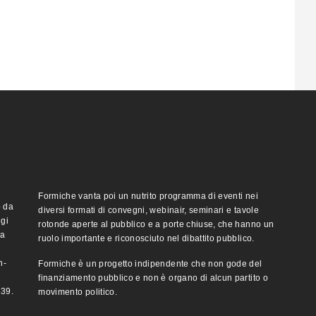
progressività "delegata tutta al sistema delle
detrazioni". Un reddito di cittadinanza a
tempo, di cui "possano…
Formiche vanta poi un nutrito programma di eventi nei
o da
diversi formati di convegni, webinair, seminari e tavole
ggi
rotonde aperte al pubblico e a porte chiuse, che hanno un
ma
ruolo importante e riconosciuto nel dibattito pubblico.
n-
Formiche è un progetto indipendente che non gode del
finanziamento pubblico e non è organo di alcun partito o
e39.
movimento politico.