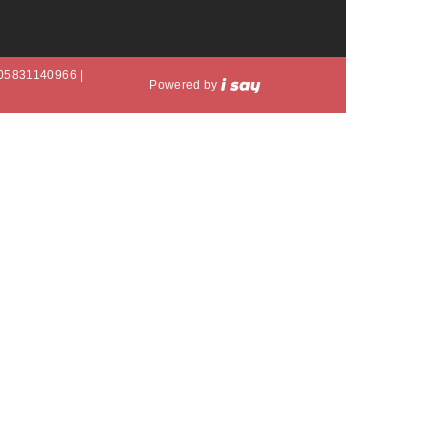
A 05831140966 |
Powered by