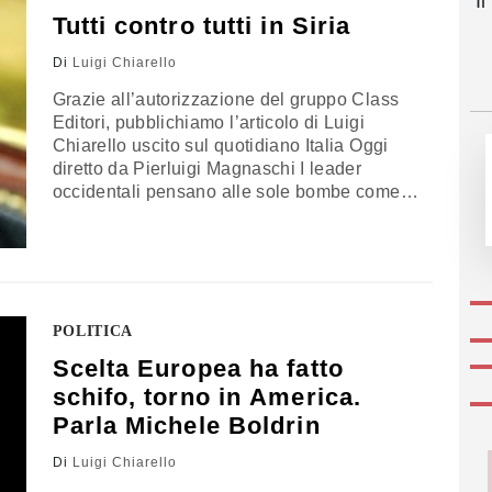
I
Anche…
Tutti contro tutti in Siria
Di
Luigi Chiarello
Grazie all’autorizzazione del gruppo Class
Editori, pubblichiamo l’articolo di Luigi
Chiarello uscito sul quotidiano Italia Oggi
diretto da Pierluigi Magnaschi I leader
occidentali pensano alle sole bombe come
terapia contro la deriva jihadista in Medio
Oriente. E anche se Matteo Renzi, alla
Sorbona di Parigi, ha dichiarato: "Contro
l'Isis serve anche una strategia culturale",
nessuno sembra averlo preso in
considerazione. L'opinione…
POLITICA
Scelta Europea ha fatto
schifo, torno in America.
Parla Michele Boldrin
Di
Luigi Chiarello