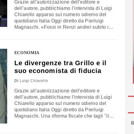
Grazie all’autorizzazione dell’editore e
dell’autore, pubblichiamo l’intervista di Luigi
Chiarello apparso sul numero odierno del
quotidiano Italia Oggi diretto da Pierluigi
Magnaschi. «Fossi in Renzi andrei subito in
pressing sulle riforme. Poi, incassati gli
scontati niet di questo Parlamento, andrei a
elezioni anticipate, per cambiare il Paese».
Ma sono Boldrin e quindi: «Torno in America,
ECONOMIA
perché non ho poteri taumaturgici.…
Le divergenze tra Grillo e il
suo economista di fiducia
Di
Luigi Chiarello
Grazie all’autorizzazione dell’editore e
dell’autore, pubblichiamo l'intervista di Luigi
Chiarello apparso sul numero odierno del
quotidiano Italia Oggi diretto da Pierluigi
Magnaschi. Una riforma fiscale che tagli "il
sistema di tassazione a due sole aliquote, di
I
cui quella più elevata al 35%". Con la