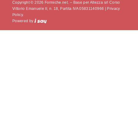
Copyright © 2026 Formiche.net. – Base per Altezza srl Corso
Vittorio Emanuele II, n. 18, Partita IVA 05831140966 |
Privacy
Policy.
Powered by