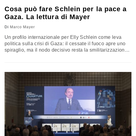
Cosa può fare Schlein per la pace a
Gaza. La lettura di Mayer
Di
Marco Mayer
Un profilo internazionale per Elly Schlein come leva
politica sulla crisi di Gaza: il cessate il fuoco apre uno
spiraglio, ma il nodo decisivo resta la smilitarizzazione
della Striscia. Disarmo di Hamas e forza multinazionale
di peacekeeping sono le due condizioni intrecciate per
stabilizzazione e ricostruzione. Da qui l’appello ai
progressisti europei: trasformare la solidarietà in una
iniziativa politica concreta, capace di incidere davvero
sul processo di pace. La riflessione di Mayer