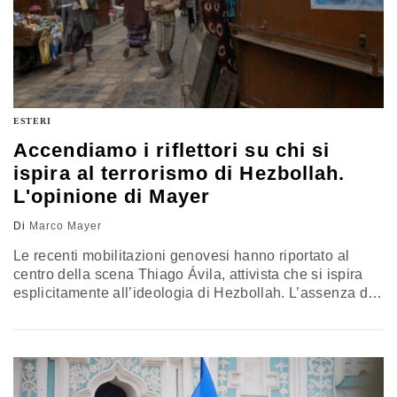
ESTERI
Accendiamo i riflettori su chi si
ispira al terrorismo di Hezbollah.
L'opinione di Mayer
Di
Marco Mayer
Le recenti mobilitazioni genovesi hanno riportato al
centro della scena Thiago Ávila, attivista che si ispira
esplicitamente all’ideologia di Hezbollah. L’assenza di
un’analisi completa da parte dei media contribuisce a
una narrazione distorta, che può generare sostegno
inconsapevole a gruppi radicali finanziati da Teheran e
lontani da qualsiasi percorso autentico di pace