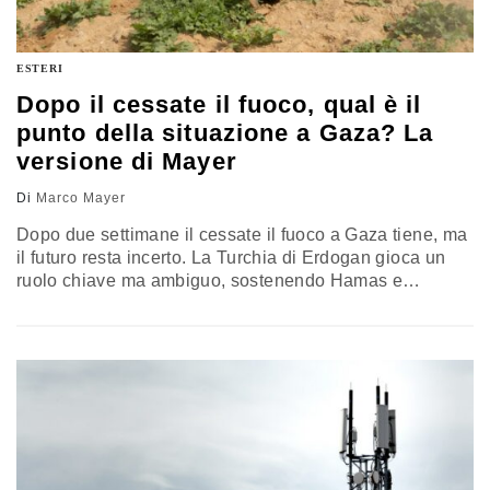
ESTERI
Dopo il cessate il fuoco, qual è il
punto della situazione a Gaza? La
versione di Mayer
Di
Marco Mayer
Dopo due settimane il cessate il fuoco a Gaza tiene, ma
il futuro resta incerto. La Turchia di Erdogan gioca un
ruolo chiave ma ambiguo, sostenendo Hamas e
cercando influenza nella Striscia. Egitto, Israele e
Arabia Saudita vogliono contenerla. Gli Usa guidano la
mediazione, mentre cresce l’attesa per il nuovo Centro
di Coordinamento su Gaza