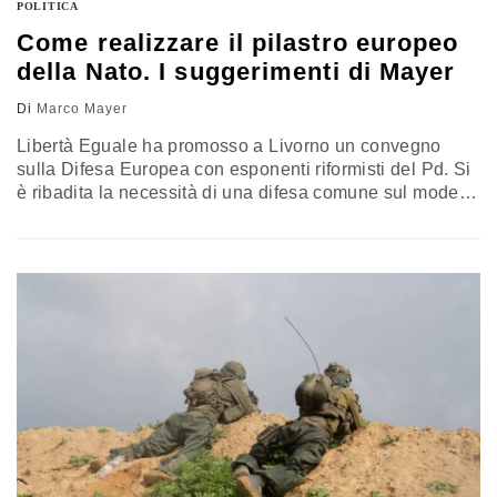
POLITICA
Come realizzare il pilastro europeo
della Nato. I suggerimenti di Mayer
Di
Marco Mayer
Libertà Eguale ha promosso a Livorno un convegno
sulla Difesa Europea con esponenti riformisti del Pd.
Si
è ribadita la necessità di una difesa comune sul modello
Nato. L’Europa deve superare la dipendenza da Usa e
Russia. Gli aiuti all’Ucraina vanno inseriti in una
strategia duratura. Obiettivo: costruire un vero “Pilastro
europeo” della Nato. L’analisi di Mayer