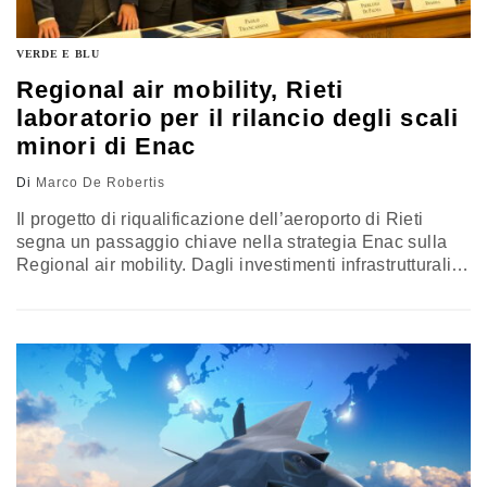
VERDE E BLU
Regional air mobility, Rieti
laboratorio per il rilancio degli scali
minori di Enac
Di
Marco De Robertis
Il progetto di riqualificazione dell’aeroporto di Rieti
segna un passaggio chiave nella strategia Enac sulla
Regional air mobility. Dagli investimenti infrastrutturali
alla continuità territoriale, fino al ruolo delle istituzioni
locali e regionali, l’iniziativa punta a trasformare uno
scalo minore in un nodo operativo stabile, capace di
sostenere mobilità, sviluppo locale e nuove funzioni
oltre l’appuntamento dei Mondiali di volo a vela 2027