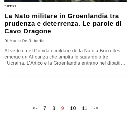
DIFESA
La Nato militare in Groenlandia tra
prudenza e deterrenza. Le parole di
Cavo Dragone
Di
Marco De Robertis
Al vertice del Comitato militare della Nato a Bruxelles
emerge un’Alleanza che amplia lo sguardo oltre
l’Ucraina. L’Artico e la Groenlandia entrano nel dibattito
strategico, tra prudenza politica e preparazione militare.
L’ammiraglio Giuseppe Cavo Dragone chiarisce che la
pianificazione resta in attesa di indirizzi politici, mentre
crescono l’attenzione sulla cooperazione tra Russia e
Cina e i segnali di deterrenza dagli Stati Uniti, in un
equilibrio tra cautela e adattamento
<-
7
8
9
10
11
->