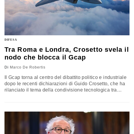
DIFESA
Tra Roma e Londra, Crosetto svela il
nodo che blocca il Gcap
Di
Marco De Robertis
Il Gcap torna al centro del dibattito politico e industriale
dopo le recenti dichiarazioni di Guido Crosetto, che ha
rilanciato il tema della condivisione tecnologica tra
alleati. Dalla critica alle difficoltà del Fcas alle parole
rivolte al Regno Unito, il ministro ribadisce la linea
italiana a favore di una cooperazione più aperta e
paritaria. Sullo sfondo emerge una tensione strutturale
tra tutela degli interessi nazionali e necessità di
integrazione industriale nei grandi programmi di difesa