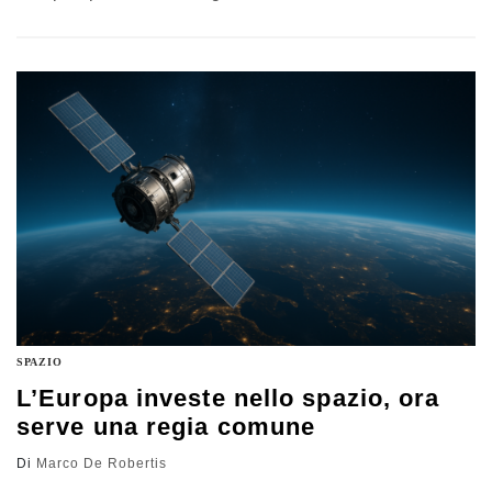
fallimento strategico russo, per arrivare al dibattito
sull’esercito europeo, giudicato irrealistico come forza
unica. Nel quadro della Nato, l’ammiraglio riflette anche
sul ruolo degli Stati Uniti, ipotizzando un riequilibrio
graduale degli impegni e richiamando la linea condivisa
sulla Groenlandia
SPAZIO
L’Europa investe nello spazio, ora
serve una regia comune
Di
Marco De Robertis