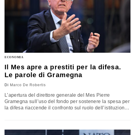
ECONOMIA
Il Mes apre a prestiti per la difesa.
Le parole di Gramegna
Di
Marco De Robertis
L’apertura del direttore generale del Mes Pierre
Gramegna sull’uso del fondo per sostenere la spesa per
la difesa riaccende il confronto sul ruolo dell’istituzione
europea. L’ipotesi nasce dall’idea che i rischi per la
stabilità non siano più solo finanziari ma anche
geopolitici. Tra linee di credito leggere, limiti istituzionali
e nodi politici, il Mes viene ripensato come strumento di