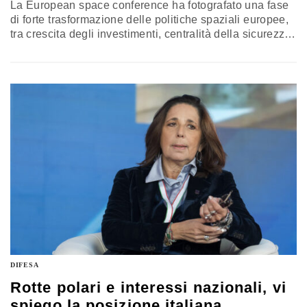
La European space conference ha fotografato una fase
di forte trasformazione delle politiche spaziali europee,
tra crescita degli investimenti, centralità della sicurezza
e nuove scelte strategiche. Il confronto ha evidenziato il
rischio di frammentazione dei programmi nazionali e la
necessità di integrarli in un’architettura comune.
Comunicazioni satellitari sicure, resilienza e
coordinamento industriale emergono come leve
decisive, con l’Italia impegnata a rafforzare il proprio
ruolo in un quadro europeo più coeso
DIFESA
Rotte polari e interessi nazionali, vi
spiego la posizione italiana