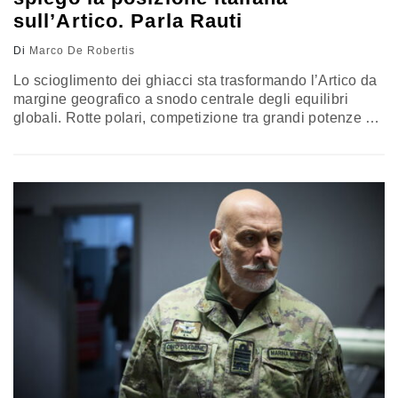
sull’Artico. Parla Rauti
Di
Marco De Robertis
Lo scioglimento dei ghiacci sta trasformando l’Artico da
margine geografico a snodo centrale degli equilibri
globali. Rotte polari, competizione tra grandi potenze e
sicurezza delle infrastrutture ridisegnano il legame tra
Grande Nord, Mediterraneo ed Europa. Intervistata da
Airpress, la sottosegretaria alla Difesa Isabella Rauti ha
illustrato la strategia italiana in questo teatro