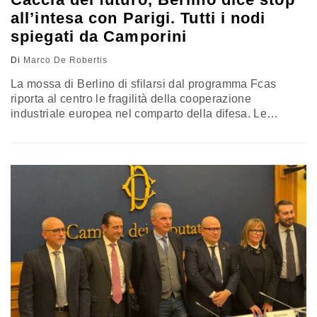
all’intesa con Parigi. Tutti i nodi
spiegati da Camporini
Di
Marco De Robertis
La mossa di Berlino di sfilarsi dal programma Fcas
riporta al centro le fragilità della cooperazione
industriale europea nel comparto della difesa. Le
possibili strade, tra percorsi nazionali, assetti alternativi
e il nodo Gcap, si intrecciano con le scelte che
attendono la Francia. Resta sullo sfondo una riflessione
più ampia sulla capacità dell’Europa di sviluppare
programmi comuni sostenibili. Airpress ne ha parlato
con Vincenzo Camporini, già capo di stato maggiore
dell’Aeronautica militare e della difesa