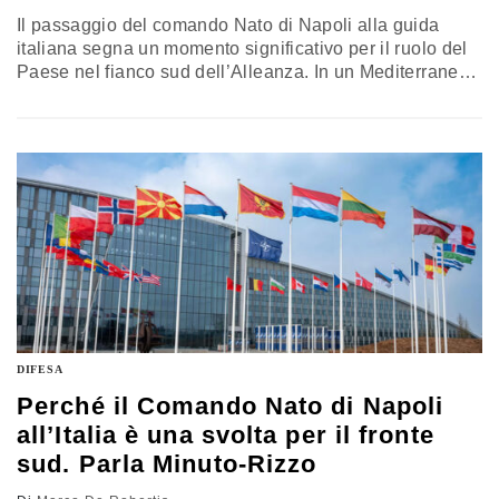
Il passaggio del comando Nato di Napoli alla guida
italiana segna un momento significativo per il ruolo del
Paese nel fianco sud dell’Alleanza. In un Mediterraneo
attraversato da instabilità e nuove minacce, la scelta
viene letta come un segnale di maggiore responsabilità
europea. Opportunità e impegni si intrecciano in una
fase che chiama Roma a un salto di qualità strategico.
Airpress ha intervistato Lorenzo Cesa, presidente della
delegazione italiana presso l’Assemblea parlamentare
della Nato
DIFESA
Perché il Comando Nato di Napoli
all’Italia è una svolta per il fronte
sud. Parla Minuto-Rizzo