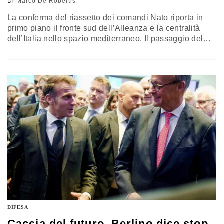
Di
Marco De Robertis
La conferma del riassetto dei comandi Nato riporta in
primo piano il fronte sud dell’Alleanza e la centralità
dell’Italia nello spazio mediterraneo. Il passaggio del
comando di Napoli dalla guida statunitense a una
responsabilità europea apre una fase nuova, con
implicazioni strategiche e politiche destinate a incidere
nel tempo. Airpress ne ha discusso con l’ambasciatore
Alessandro Minuto-Rizzo, presidente della Nato
Defense College Foundation di Roma
DIFESA
Caccia del futuro, Berlino dice stop