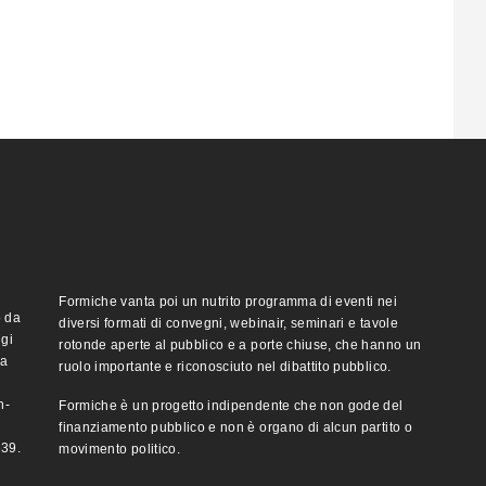
Formiche vanta poi un nutrito programma di eventi nei
o da
diversi formati di convegni, webinair, seminari e tavole
ggi
rotonde aperte al pubblico e a porte chiuse, che hanno un
ma
ruolo importante e riconosciuto nel dibattito pubblico.
n-
Formiche è un progetto indipendente che non gode del
finanziamento pubblico e non è organo di alcun partito o
e39.
movimento politico.