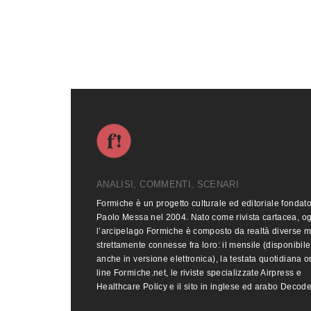
ANALISI, COMMENTI, SCENARI
Formiche è un progetto culturale ed editoriale fondat
Paolo Messa nel 2004. Nato come rivista cartacea, o
l’arcipelago Formiche è composto da realtà diverse 
strettamente connesse fra loro: il mensile (disponibile
anche in versione elettronica), la testata quotidiana o
line Formiche.net, le riviste specializzate Airpress e
Healthcare Policy e il sito in inglese ed arabo Decod