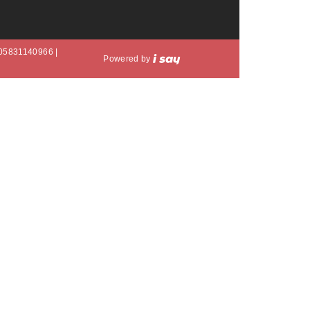
A 05831140966 |
Powered by