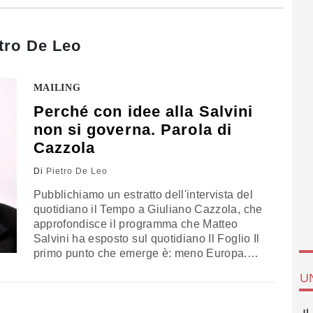
tro De Leo
MAILING
Perché con idee alla Salvini
non si governa. Parola di
Cazzola
Di
Pietro De Leo
Pubblichiamo un estratto dell'intervista del
quotidiano il Tempo a Giuliano Cazzola, che
approfondisce il programma che Matteo
Salvini ha esposto sul quotidiano Il Foglio Il
primo punto che emerge è: meno Europa.
Quasi a significare che il presupposto per
U
riportare l'Italia verso lo sviluppo sia
superare l'attuale assetto europeo di Ue a
trazione tedesca. Il mio disaccordo con