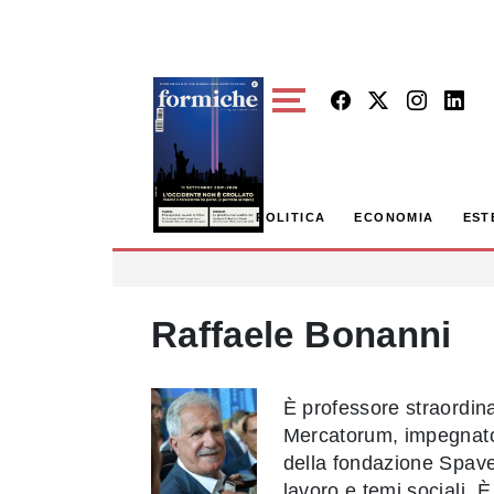
Skip to main content
POLITICA
ECONOMIA
EST
Raffaele Bonanni
È professore straordinar
Mercatorum, impegnato 
della fondazione Spaven
lavoro e temi sociali. È