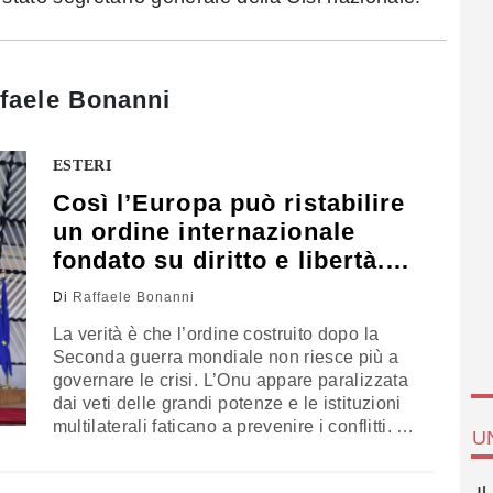
faele Bonanni
ESTERI
Così l’Europa può ristabilire
un ordine internazionale
fondato su diritto e libertà.
L'opinione di Bonanni
Di
Raffaele Bonanni
La verità è che l’ordine costruito dopo la
Seconda guerra mondiale non riesce più a
governare le crisi. L’Onu appare paralizzata
dai veti delle grandi potenze e le istituzioni
multilaterali faticano a prevenire i conflitti. Le
U
norme esistono, ma manca una forza diffusa
capace di difenderle con coerenza. Per