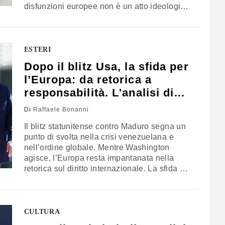
disfunzioni europee non è un atto ideologico,
ma una necessità strategica
ESTERI
Dopo il blitz Usa, la sfida per
l’Europa: da retorica a
responsabilità. L'analisi di
Bonanni
Di
Raffaele Bonanni
Il blitz statunitense contro Maduro segna un
punto di svolta nella crisi venezuelana e
nell’ordine globale. Mentre Washington
agisce, l’Europa resta impantanata nella
retorica sul diritto internazionale. La sfida ora
è assumere un ruolo concreto nella difesa
della legalità e della libertà, superando
l’impotenza diplomatica e costruendo un
fronte coeso contro le autocrazie. La
CULTURA
riflessione di Raffaele Bonanni