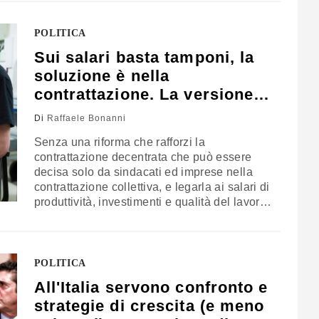
commento di Raffaele Bonanni
POLITICA
Sui salari basta tamponi, la
soluzione è nella
contrattazione. La versione
di Bonanni
Di
Raffaele Bonanni
Senza una riforma che rafforzi la
contrattazione decentrata che può essere
decisa solo da sindacati ed imprese nella
contrattazione collettiva, e legarla ai salari di
produttività, investimenti e qualità del lavoro,
lo Stato sarà invocato sempre per
tamponare, anziché risolvere, le radici del
declino retributivo. Il commento di Raffaele
Bonanni
POLITICA
All'Italia servono confronto e
strategie di crescita (e meno