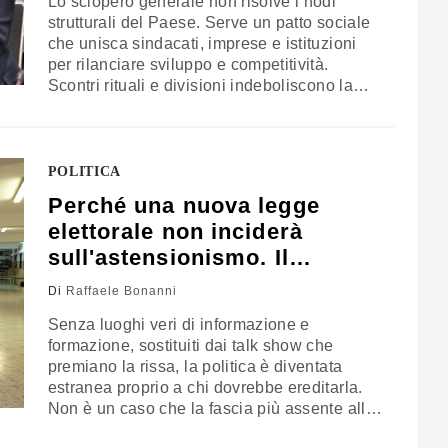
Lo sciopero generale non risolve i nodi
strutturali del Paese. Serve un patto sociale
che unisca sindacati, imprese e istituzioni
per rilanciare sviluppo e competitività.
Scontri rituali e divisioni indeboliscono la
rappresentanza e lasciano l’Italia senza una
strategia condivisa. La riflessione di Raffaele
Bonanni
POLITICA
Perché una nuova legge
elettorale non inciderà
sull'astensionismo. Il
commento di Bonanni
Di
Raffaele Bonanni
Senza luoghi veri di informazione e
formazione, sostituiti dai talk show che
premiano la rissa, la politica è diventata
estranea proprio a chi dovrebbe ereditarla.
Non è un caso che la fascia più assente alle
elezioni sia quella tra i 18 e i 30 anni. Il