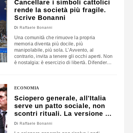
Cancellare i simboli cattolici
rende la società più fragile.
Scrive Bonanni
Di
Raffaele Bonanni
Una comunità che rimuove la propria
memoria diventa più docile, più
manipolabile, più sola. L’Avvento, al
contrario, invita a tenere gli occhi aperti. Non
è nostalgia: è esercizio di libertà. Difendere
la visibilità di croce e presepe significa
difendere uno spazio di umanità. Toglierli
non elimina i conflitti: elimina una bussola.
L’opinione di Raffaele Bonanni
ECONOMIA
Sciopero generale, all'Italia
serve un patto sociale, non
scontri rituali. La versione di
Bonanni
Di
Raffaele Bonanni