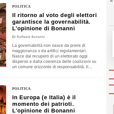
I
questo occorre costruire un rassemblement
nazionale che riunisca tutte le forze
POLITICA
disponibili a sostenere subito la federazione
Il ritorno al voto degli elettori
europea. La riflessione di Raffaele Bonanni
garantisce la governabilità.
L'opinione di Bonanni
Di
Raffaele Bonanni
La governabilità non nasce da premi di
maggioranza o da artifici regolamentari.
Nasce dal recupero di un elettorato oggi
disperso e dalla coerenza delle coalizioni su
un comune orizzonte di responsabilità. Il
resto è solo gattopardismo: cambiare tutto
per non cambiare nulla. Il commento di
Raffaele Bonanni
POLITICA
In Europa (e Italia) è il
momento dei patrioti.
L'opinione di Bonanni