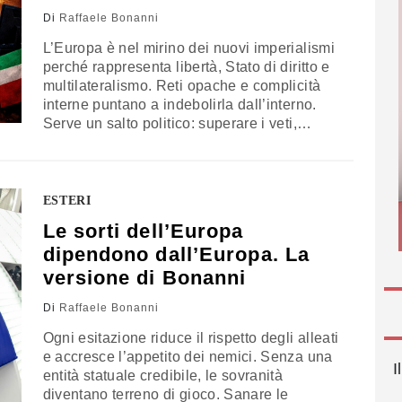
Di
Raffaele Bonanni
L’Europa è nel mirino dei nuovi imperialismi
perché rappresenta libertà, Stato di diritto e
multilateralismo. Reti opache e complicità
interne puntano a indebolirla dall’interno.
Serve un salto politico: superare i veti,
costruire una federazione europea e
difendere la democrazia dalle ingerenze
esterne. L’Italia deve fare la sua parte:
servono patrioti dell’Europa, non di patrie
ESTERI
altrui. L’analisi di Bonanni
Le sorti dell’Europa
dipendono dall’Europa. La
versione di Bonanni
Di
Raffaele Bonanni
Ogni esitazione riduce il rispetto degli alleati
e accresce l’appetito dei nemici. Senza una
I
entità statuale credibile, le sovranità
diventano terreno di gioco. Sanare le