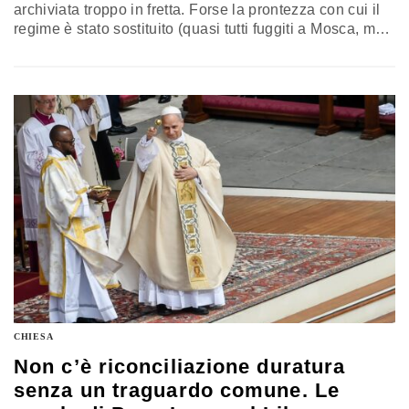
archiviata troppo in fretta. Forse la prontezza con cui il
regime è stato sostituito (quasi tutti fuggiti a Mosca, ma
del fratello di Bashar, Maher al Assad, non si sa, forse è
in Iran) non ha consentito una vera ricostruzione della
memoria, un’opera collettiva di giustizia e
riconciliazione. La riflessione di Riccardo Cristiano
CHIESA
Non c’è riconciliazione duratura
senza un traguardo comune. Le