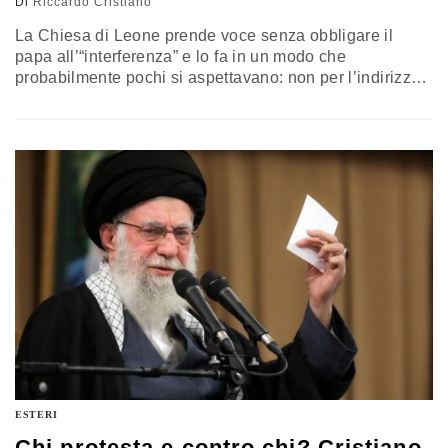
Di
Riccardo Cristiano
La Chiesa di Leone prende voce senza obbligare il
papa all’“interferenza” e lo fa in un modo che
probabilmente pochi si aspettavano: non per l’indirizzo
“politico”, i tentativi di dipingere Leone per quello che
non è ormai sono falliti, ma mandando la sua prima
sollecitazione alla Conferenza Episcopale degli Stati
Uniti. La riflessione di Riccardo Cristiano
ESTERI
Chi protesta e contro chi? Cristiano