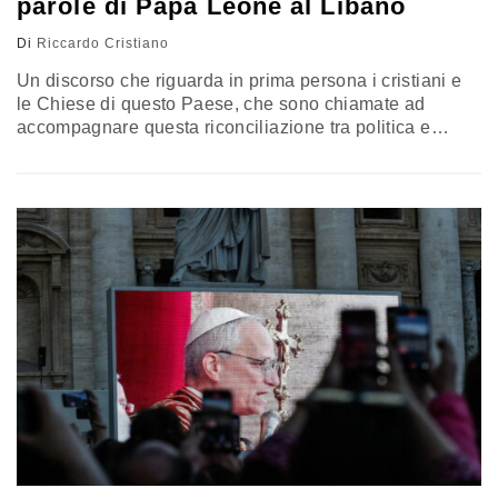
parole di Papa Leone al Libano
Di
Riccardo Cristiano
Un discorso che riguarda in prima persona i cristiani e
le Chiese di questo Paese, che sono chiamate ad
accompagnare questa riconciliazione tra politica e
popolazione, tra chi governa con troppi privilegi e chi è
governato. I timori di ridimensionamento che i cristiani
non nascondono e che sarebbe inutile far finta che non
ci siano e che non derivino dall’emigrazione per la
durezza della crisi soprattutto economica, nascono
anche dallo sguardo che si assume. La riflessione di
Riccardo Cristiano