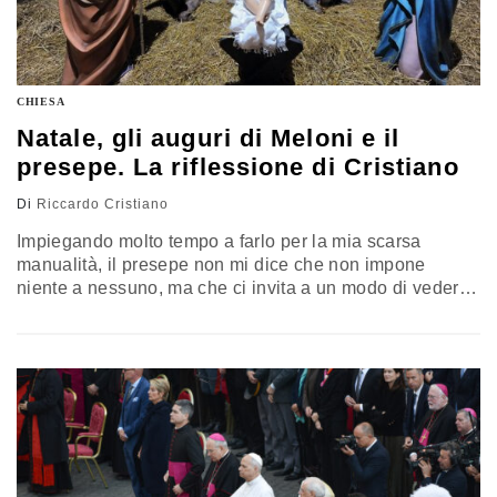
CHIESA
Natale, gli auguri di Meloni e il
presepe. La riflessione di Cristiano
Di
Riccardo Cristiano
Impiegando molto tempo a farlo per la mia scarsa
manualità, il presepe non mi dice che non impone
niente a nessuno, ma che ci invita a un modo di vedere
il mondo, la vita. Quel simbolo a me impone di capire
sempre meglio i cardini della predicazione dell’uomo
che sarebbe diventato quel bambino nato in quella
mangiatoia. L’opinione di Riccardo Cristiano