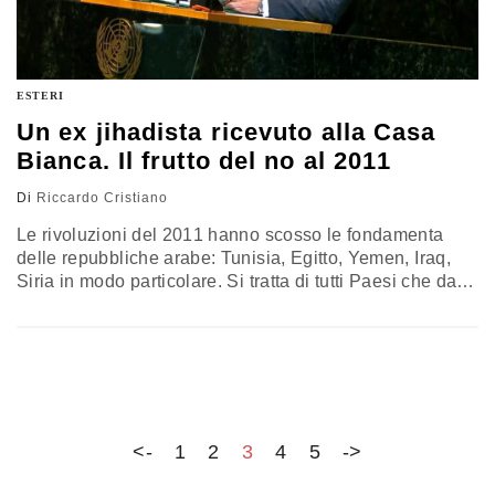
ESTERI
Un ex jihadista ricevuto alla Casa
Bianca. Il frutto del no al 2011
Di
Riccardo Cristiano
Le rivoluzioni del 2011 hanno scosso le fondamenta
delle repubbliche arabe: Tunisia, Egitto, Yemen, Iraq,
Siria in modo particolare. Si tratta di tutti Paesi che dalla
laicità della scelta anticoloniale del cosiddetto
panarabismo, che invocava la nascita di uno Stato
arabo libero dal colonialismo, sono tutte scivolate nel
totalitarismo di generali golpisti, e poi di altri golpe.
Forse la strada che ha aperto la via del potere ad Al
Sharaa è stato proprio il no al 2011. Ironie della storia?
<-
1
2
3
4
5
->