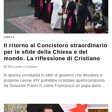
CHIESA
Il ritorno al Concistoro straordinario
per le sfide della Chiesa e del
mondo. La riflessione di Cristiano
Di
Riccardo Cristiano
In questa sinodalità lo stile di governo che desidera e
propone Leone XIV potrebbe ricordare quello proposto
da Giovanni Paolo II, come Francesco un papa dallo
stile carismatico, ma che convocò sei volte il Concistoro
straordinario durante il suo lungo pontificato, sempre in
momenti delicatissimi, utilizzandolo come luogo di
confronto collegiale. E “collegialità” è parola che si
collega benissimo con “sinodalità”. La riflessione di