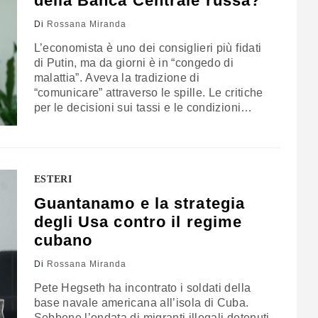
della Banca Centrale russa?
Di
Rossana Miranda
L’economista è uno dei consiglieri più fidati
di Putin, ma da giorni è in “congedo di
malattia”. Aveva la tradizione di
“comunicare” attraverso le spille. Le critiche
per le decisioni sui tassi e le condizioni
difficili dell’economia russa
ESTERI
Guantanamo e la strategia
degli Usa contro il regime
cubano
Di
Rossana Miranda
Pete Hegseth ha incontrato i soldati della
base navale americana all’isola di Cuba.
Sebbene l’ondata di migranti illegali detenuti