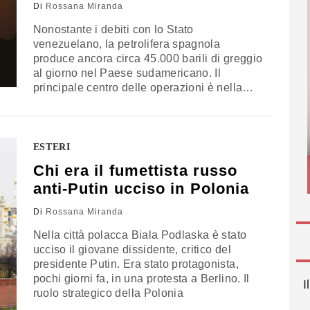
Di
Rossana Miranda
Nonostante i debiti con lo Stato
venezuelano, la petrolifera spagnola
produce ancora circa 45.000 barili di greggio
al giorno nel Paese sudamericano. Il
principale centro delle operazioni è nella
zona Petroquiriquire, ma una nuova intesa
permetterà l’esplorazione in altre regioni
(anche in cooperazione con l’Italia)
ESTERI
Chi era il fumettista russo
anti-Putin ucciso in Polonia
Di
Rossana Miranda
Nella città polacca Biala Podlaska è stato
ucciso il giovane dissidente, critico del
presidente Putin. Era stato protagonista,
pochi giorni fa, in una protesta a Berlino. Il
I
ruolo strategico della Polonia