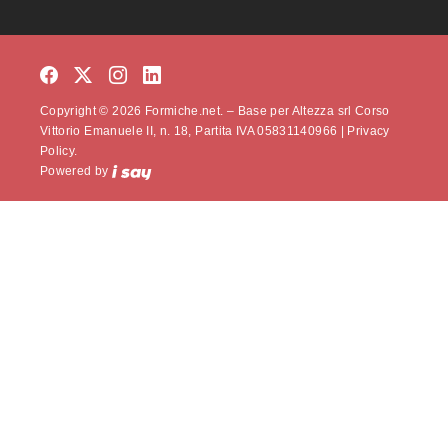
Copyright © 2026 Formiche.net. – Base per Altezza srl Corso
Vittorio Emanuele II, n. 18, Partita IVA 05831140966 |
Privacy
Policy.
Powered by