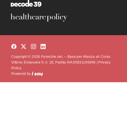
Copyright © 2026 Formiche.net. – Base per Altezza srl Corso
Vittorio Emanuele II, n. 18, Partita IVA 05831140966 |
Privacy
Policy.
Powered by