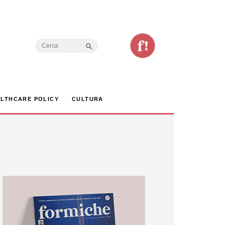
Search Button
Search
for:
LTHCARE POLICY
CULTURA