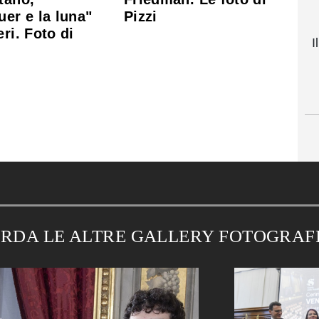
uer e la luna"
Pizzi
eri. Foto di
I
RDA LE ALTRE GALLERY FOTOGRAF