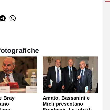
fotografiche
e Bray
Amato, Bassanini e
tano
Mieli presentano
tano,
Friedman. Le foto di