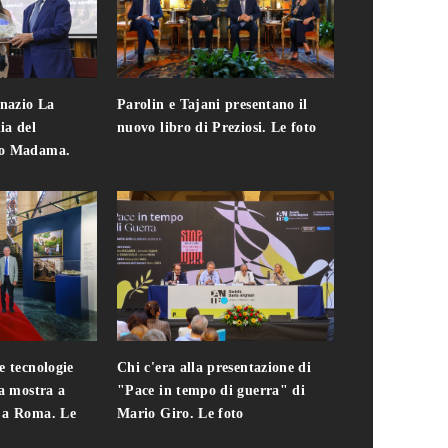
gnazio La
Parolin e Tajani presentano il
Giuseppe Cavo
ia del
nuovo libro di Preziosi. Le foto
solo. Chi c'era 
zo Madama.
edizione del 
foto
e tecnologie
Chi c'era alla presentazione di
Addio a Teodo
la mostra a
"Pace in tempo di guerra" di
presidente del
i a Roma. Le
Mario Giro. Le foto
italiana. Le fo