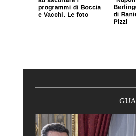
ad ascoltare i
Berling
programmi di Boccia
di Rani
e Vacchi. Le foto
Pizzi
GUA