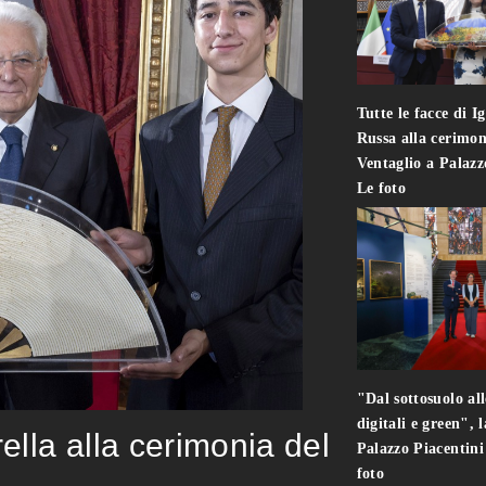
Tutte le facce di I
Russa alla cerimon
Ventaglio a Palaz
Le foto
"Dal sottosuolo all
digitali e green", 
rella alla cerimonia del
Palazzo Piacentin
foto