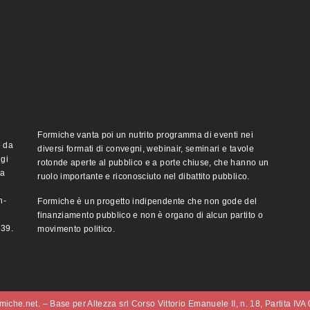
Formiche vanta poi un nutrito programma di eventi nei
o da
diversi formati di convegni, webinair, seminari e tavole
ggi
rotonde aperte al pubblico e a porte chiuse, che hanno un
ma
ruolo importante e riconosciuto nel dibattito pubblico.
n-
Formiche è un progetto indipendente che non gode del
finanziamento pubblico e non è organo di alcun partito o
e39.
movimento politico.
iche.net. – Base per Altezza srl Corso Vittorio Emanuele II, n. 18, Partita IV