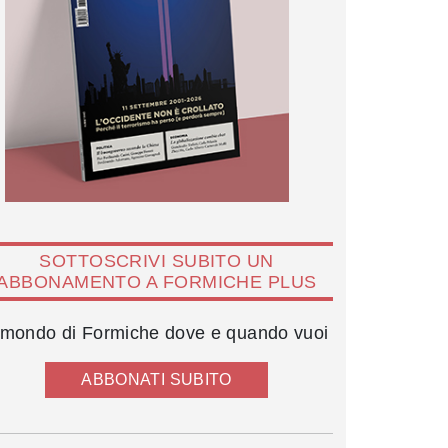
SOTTOSCRIVI SUBITO UN
ABBONAMENTO A FORMICHE PLUS
l mondo di Formiche dove e quando vuoi
ABBONATI SUBITO
Giorgio Giovannetti, Giuliano Amato e Ruggero Po