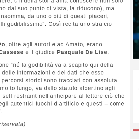
ndere; chi della storia ama conoscere non solo
cuno dal suo punto di vista, la riducono), ma
, insomma, da uno o più di questi piaceri,
lli godibilissimo”. Così recita uno stralcio
Po
, oltre agli autori e ad Amato, erano
 Cassese
e il giudice
Pasquale De Lise
.
e “né la godibilità va a scapito qui della
tà delle informazioni e dei dati che esso
i percorsi storici sono tracciati con assoluta
molto lungo, va dallo statuto albertino agli
self restraint nell’anticipare al lettore ciò che
degli autentici fuochi d’artificio e questi – come
.
riservata)