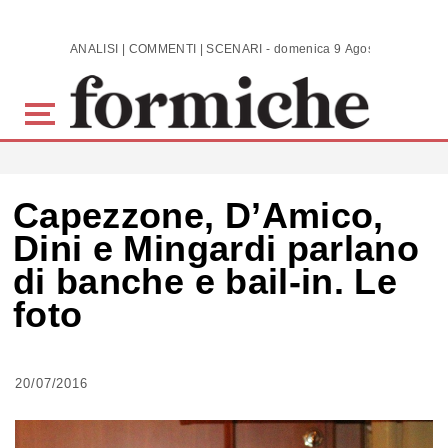
Skip to main content
ANALISI | COMMENTI | SCENARI - domenica 9 Agosto 2026
Capezzone, D’Amico,
Dini e Mingardi parlano
di banche e bail-in. Le
foto
20/07/2016