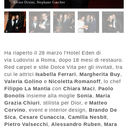
Alvise Orsini, Stephane Gascher
Ha riaperto il 28 marzo l’Hotel Eden di
via Ludovisi a Roma, dopo 18 mesi di restauro.
Red carpet e stile Dolce Vita per gli invitati, tra
cui le attrici
Isabella Ferrari
,
Margherita Buy
,
Valeria Golino
e
Nicoletta Romanoff
, lo chef
Filippo La Mantia
con
Chiara Maci
,
Paolo
Bonolis
insieme alla moglie
Sonia
,
Maria
Grazia Chiuri
, stilista per Dior, e
Matteo
Corvino
, event e interior design,
Brando De
Sica
,
Cesare Cunaccia
,
Camilla Nesbit
,
Pietro Valsecchi
,
Alessandro Ruben
,
Mara