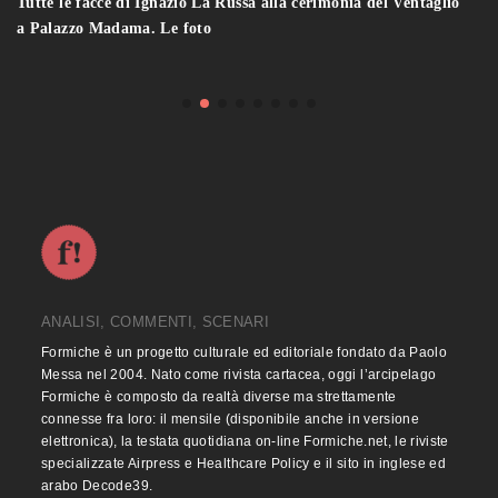
Tutte le facce di Ignazio La Russa alla cerimonia del Ventaglio
a Palazzo Madama. Le foto
ANALISI, COMMENTI, SCENARI
Formiche è un progetto culturale ed editoriale fondato da Paolo
Messa nel 2004. Nato come rivista cartacea, oggi l’arcipelago
Formiche è composto da realtà diverse ma strettamente
connesse fra loro: il mensile (disponibile anche in versione
elettronica), la testata quotidiana on-line Formiche.net, le riviste
specializzate Airpress e Healthcare Policy e il sito in inglese ed
arabo Decode39.