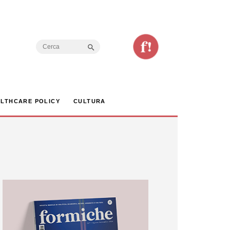
Search Button
Search
for:
LTHCARE POLICY
CULTURA