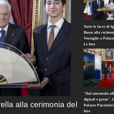
Tutte le facce di I
Russa alla cerimon
Ventaglio a Palaz
Le foto
"Dal sottosuolo all
digitali e green", 
rella alla cerimonia del
Palazzo Piacentin
foto