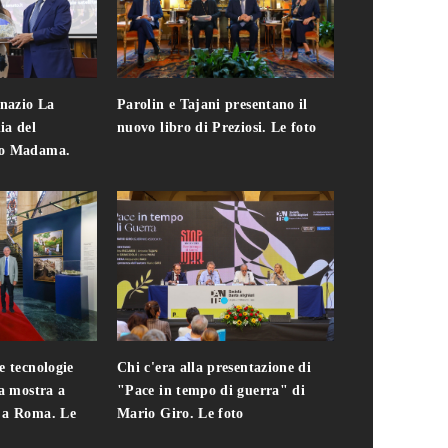
gnazio La
Parolin e Tajani presentano il
Giuseppe Cavo
ia del
nuovo libro di Preziosi. Le foto
solo. Chi c'era 
zo Madama.
edizione del 
foto
e tecnologie
Chi c'era alla presentazione di
Addio a Teodo
la mostra a
"Pace in tempo di guerra" di
presidente del
i a Roma. Le
Mario Giro. Le foto
italiana. Le fo