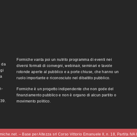
Formiche vanta poi un nutrito programma di eventi nei
o da
diversi formati di convegni, webinair, seminari e tavole
ggi
rotonde aperte al pubblico e a porte chiuse, che hanno un
ma
ruolo importante e riconosciuto nel dibattito pubblico.
n-
Formiche è un progetto indipendente che non gode del
finanziamento pubblico e non è organo di alcun partito o
e39.
movimento politico.
iche.net. – Base per Altezza srl Corso Vittorio Emanuele II, n. 18, Partita IV