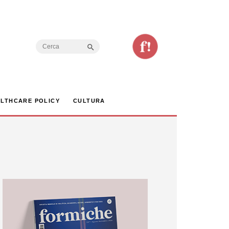
Search Button
Search
for:
LTHCARE POLICY
CULTURA