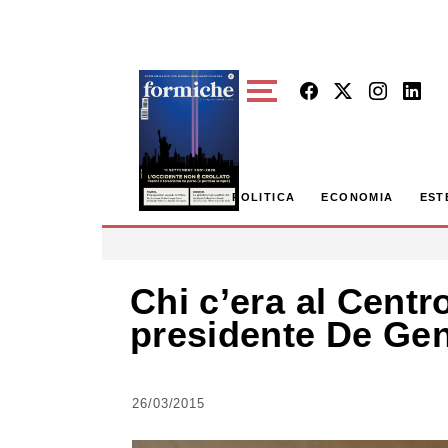
Skip to main content
POLITICA
ECONOMIA
EST
Chi c’era al Centr
presidente De Genn
26/03/2015