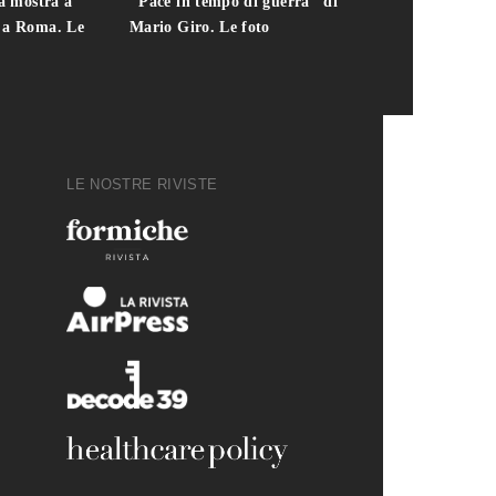
la mostra a
"Pace in tempo di guerra" di
presidente del
i a Roma. Le
Mario Giro. Le foto
italiana. Le fo
LE NOSTRE RIVISTE