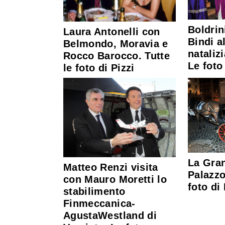
Boldrin
Laura Antonelli con
Bindi a
Belmondo, Moravia e
nataliz
Rocco Barocco. Tutte
Le foto
le foto di Pizzi
La Gran
Matteo Renzi visita
Palazzo
con Mauro Moretti lo
foto di 
stabilimento
Finmeccanica-
AgustaWestland di