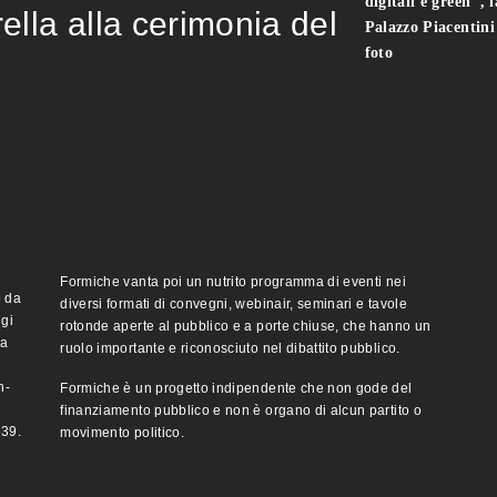
digitali e green", 
rella alla cerimonia del
Palazzo Piacentin
foto
Formiche vanta poi un nutrito programma di eventi nei
o da
diversi formati di convegni, webinair, seminari e tavole
ggi
rotonde aperte al pubblico e a porte chiuse, che hanno un
ma
ruolo importante e riconosciuto nel dibattito pubblico.
n-
Formiche è un progetto indipendente che non gode del
finanziamento pubblico e non è organo di alcun partito o
e39.
movimento politico.