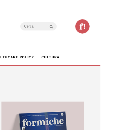
Search Button
Search
for:
LTHCARE POLICY
CULTURA