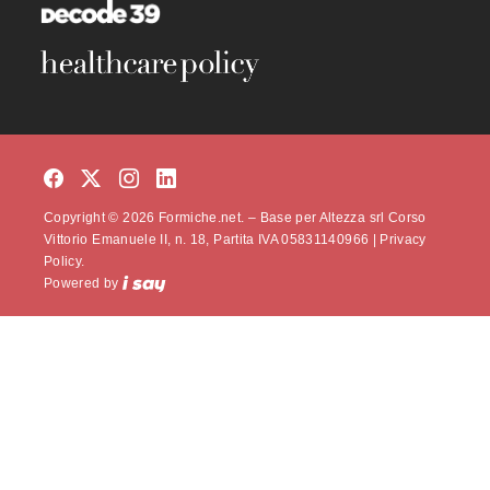
Copyright © 2026 Formiche.net. – Base per Altezza srl Corso
Vittorio Emanuele II, n. 18, Partita IVA 05831140966 |
Privacy
Policy.
Powered by