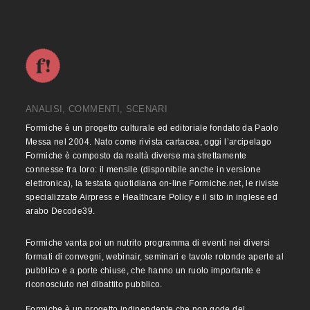
ANALISI, COMMENTI, SCENARI
Formiche è un progetto culturale ed editoriale fondato da Paolo
Messa nel 2004. Nato come rivista cartacea, oggi l’arcipelago
Formiche è composto da realtà diverse ma strettamente
connesse fra loro: il mensile (disponibile anche in versione
elettronica), la testata quotidiana on-line Formiche.net, le riviste
specializzate Airpress e Healthcare Policy e il sito in inglese ed
arabo Decode39.
Formiche vanta poi un nutrito programma di eventi nei diversi
formati di convegni, webinair, seminari e tavole rotonde aperte al
pubblico e a porte chiuse, che hanno un ruolo importante e
riconosciuto nel dibattito pubblico.
Formiche è un progetto indipendente che non gode del