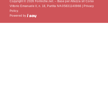
Copyright © 2026 Formiche.net. – Base per Altezza srl Corso
Vittorio Emanuele II, n. 18, Partita IVA 05831140966 |
Privacy
Policy.
Powered by