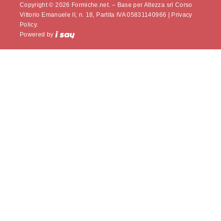
Copyright © 2026 Formiche.net. – Base per Altezza srl Corso
Vittorio Emanuele II, n. 18, Partita IVA 05831140966 |
Privacy
Policy.
Powered by