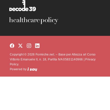
Copyright © 2026 Formiche.net. – Base per Altezza srl Corso
Vittorio Emanuele II, n. 18, Partita IVA 05831140966 |
Privacy
Policy.
Powered by