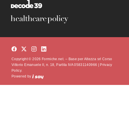
Copyright © 2026 Formiche.net. – Base per Altezza srl Corso
Vittorio Emanuele II, n. 18, Partita IVA 05831140966 |
Privacy
Policy.
Powered by