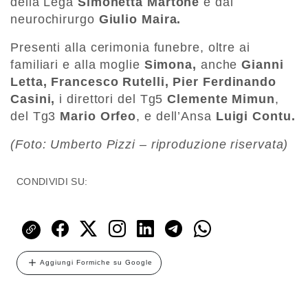
della Lega
Simonetta Martone
e dal
neurochirurgo
Giulio Maira
.
Presenti alla cerimonia funebre, oltre ai
familiari e alla moglie
Simona,
anche
Gianni
Letta, Francesco Rutelli,
Pier Ferdinando
Casini,
i direttori del Tg5
Clemente Mimun
,
del Tg3
Mario Orfeo
, e dell’Ansa
Luigi Contu.
(Foto: Umberto Pizzi – riproduzione riservata)
CONDIVIDI SU:
Aggiungi Formiche su Google