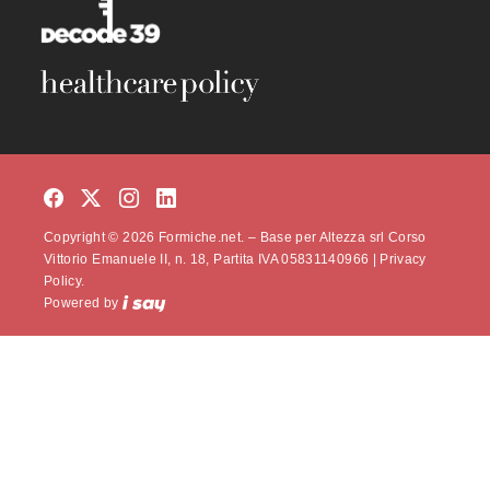
Copyright © 2026 Formiche.net. – Base per Altezza srl Corso
Vittorio Emanuele II, n. 18, Partita IVA 05831140966 |
Privacy
Policy.
Powered by