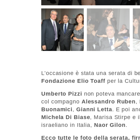
L’occasione è stata una serata di b
Fondazione Elio Toaff
per la Cultu
Umberto Pizzi
non poteva mancare, 
col compagno
Alessandro Ruben
,
Buonamici
,
Gianni Letta
. E poi a
Michela Di Biase
, Marisa Stirpe e 
israeliano in Italia,
Naor Gilon
.
Ecco tutte le foto della serata, f