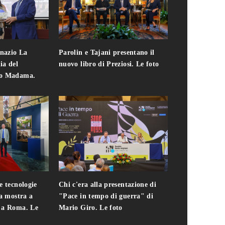
gnazio La
Parolin e Tajani presentano il
Giuseppe Cavo
ia del
nuovo libro di Preziosi. Le foto
solo. Chi c'era 
zo Madama.
edizione del 
foto
e tecnologie
Chi c'era alla presentazione di
Addio a Teodo
la mostra a
"Pace in tempo di guerra" di
presidente del
i a Roma. Le
Mario Giro. Le foto
italiana. Le fo