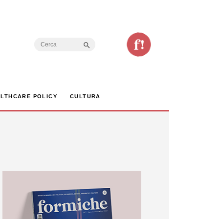
Search Button
Search
for:
LTHCARE POLICY
CULTURA