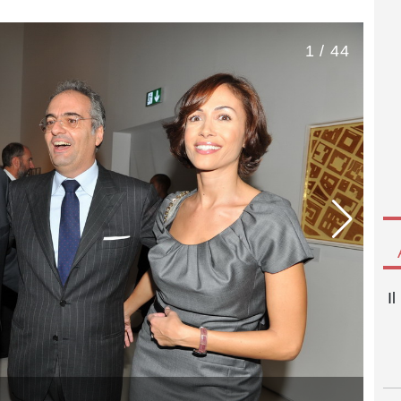
1 / 44
I