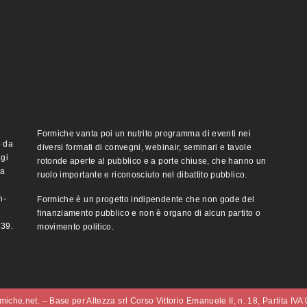
Formiche vanta poi un nutrito programma di eventi nei
o da
diversi formati di convegni, webinair, seminari e tavole
ggi
rotonde aperte al pubblico e a porte chiuse, che hanno un
ma
ruolo importante e riconosciuto nel dibattito pubblico.
n-
Formiche è un progetto indipendente che non gode del
finanziamento pubblico e non è organo di alcun partito o
e39.
movimento politico.
iche.net. – Base per Altezza srl Corso Vittorio Emanuele II, n. 18, Partita IV