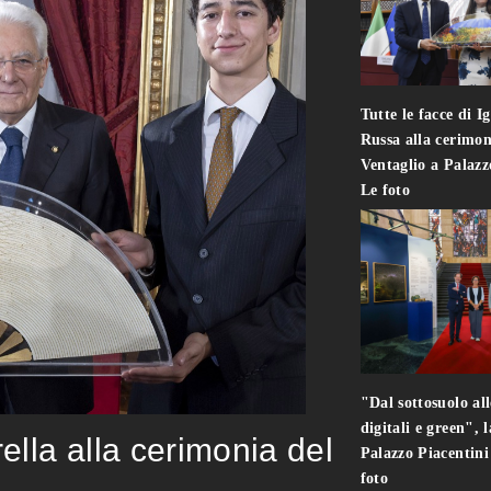
Tutte le facce di I
Russa alla cerimon
Ventaglio a Palaz
Le foto
"Dal sottosuolo all
digitali e green", 
rella alla cerimonia del
Palazzo Piacentin
foto