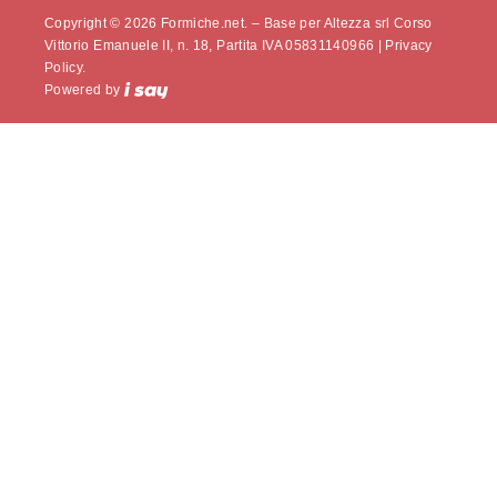
Copyright © 2026 Formiche.net. – Base per Altezza srl Corso
Vittorio Emanuele II, n. 18, Partita IVA 05831140966 |
Privacy
Policy.
Powered by