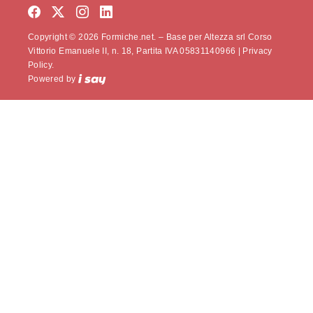
Copyright © 2026 Formiche.net. – Base per Altezza srl Corso
Vittorio Emanuele II, n. 18, Partita IVA 05831140966 |
Privacy
Policy.
Powered by