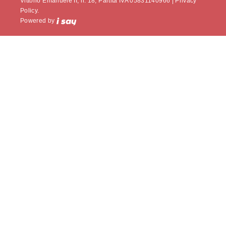
Vittorio Emanuele II, n. 18, Partita IVA 05831140966 |
Privacy
Policy.
Powered by