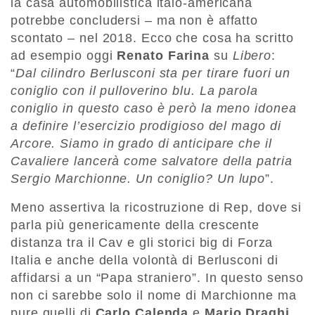
la casa automobilistica italo-americana
potrebbe concludersi – ma non è affatto
scontato – nel 2018. Ecco che cosa ha scritto
ad esempio oggi
Renato Farina
su
Libero
:
“
Dal cilindro Berlusconi sta per tirare fuori un
coniglio con il pulloverino blu. La parola
coniglio in questo caso è però la meno idonea
a definire l’esercizio prodigioso del mago di
Arcore. Siamo in grado di anticipare che il
Cavaliere lancerà come salvatore della patria
Sergio Marchionne.
Un coniglio? Un lupo
”.
Meno assertiva la ricostruzione di Rep, dove si
parla più genericamente della crescente
distanza tra il Cav e gli storici big di Forza
Italia e anche della volontà di Berlusconi di
affidarsi a un “Papa straniero”. In questo senso
non ci sarebbe solo il nome di Marchionne ma
pure quelli di
Carlo Calenda
e
Mario Draghi
.