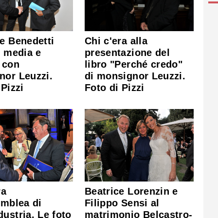
e Benedetti
Chi c'era alla
i media e
presentazione del
 con
libro "Perché credo"
nor Leuzzi.
di monsignor Leuzzi.
 Pizzi
Foto di Pizzi
ra
Beatrice Lorenzin e
emblea di
Filippo Sensi al
ustria. Le foto
matrimonio Belcastro-