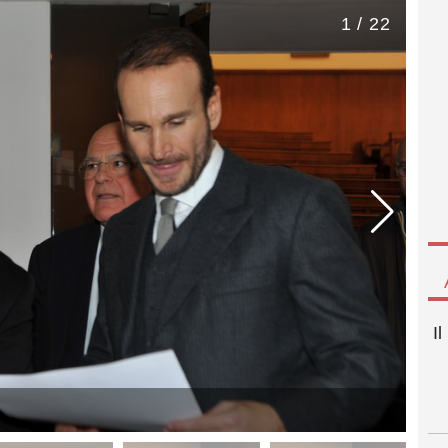
1 / 22
I