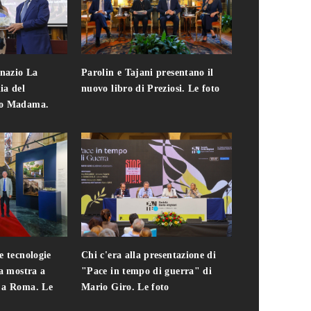
gnazio La
Parolin e Tajani presentano il
Giuseppe Cavo
ia del
nuovo libro di Preziosi. Le foto
solo. Chi c'era 
zo Madama.
edizione del 
foto
e tecnologie
Chi c'era alla presentazione di
Addio a Teodo
la mostra a
"Pace in tempo di guerra" di
presidente del
i a Roma. Le
Mario Giro. Le foto
italiana. Le fo