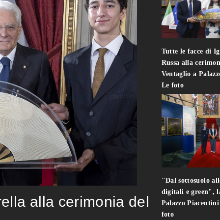
Tutte le facce di I
Russa alla cerimon
Ventaglio a Palaz
Le foto
"Dal sottosuolo all
digitali e green", 
rella alla cerimonia del
Palazzo Piacentin
foto