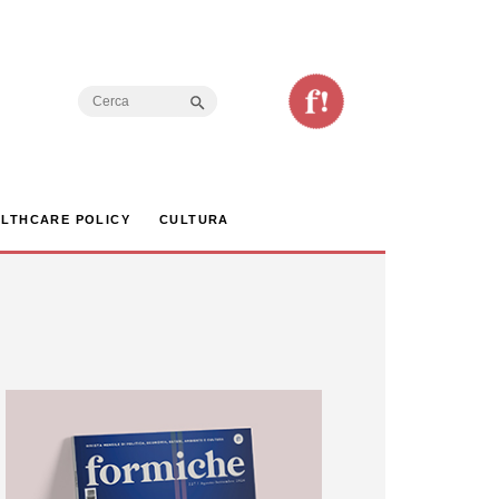
Search Button
Search
for:
LTHCARE POLICY
CULTURA