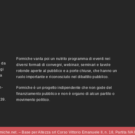
Formiche vanta poi un nutrito programma di eventi nei
o da
diversi formati di convegni, webinair, seminari e tavole
ggi
rotonde aperte al pubblico e a porte chiuse, che hanno un
ma
ruolo importante e riconosciuto nel dibattito pubblico.
n-
Formiche è un progetto indipendente che non gode del
finanziamento pubblico e non è organo di alcun partito o
e39.
movimento politico.
iche.net. – Base per Altezza srl Corso Vittorio Emanuele II, n. 18, Partita IV