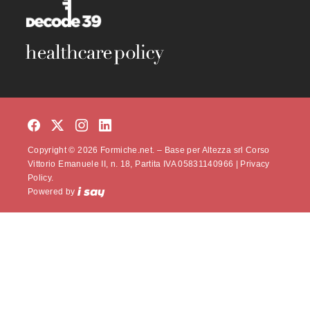
Copyright © 2026 Formiche.net. – Base per Altezza srl Corso
Vittorio Emanuele II, n. 18, Partita IVA 05831140966 |
Privacy
Policy.
Powered by