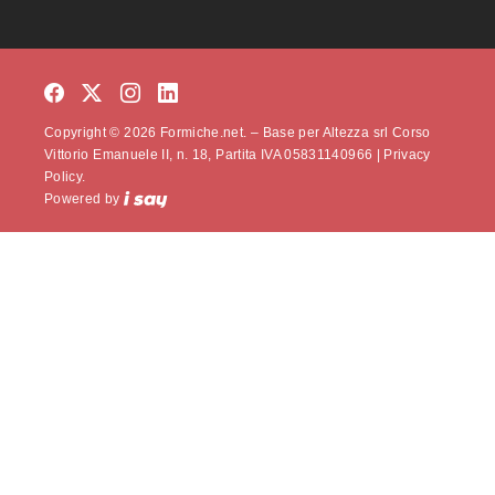
Copyright © 2026 Formiche.net. – Base per Altezza srl Corso
Vittorio Emanuele II, n. 18, Partita IVA 05831140966 |
Privacy
Policy.
Powered by