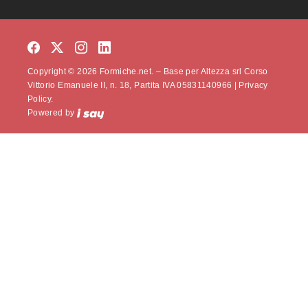
Copyright © 2026 Formiche.net. – Base per Altezza srl Corso
Vittorio Emanuele II, n. 18, Partita IVA 05831140966 |
Privacy
Policy.
Powered by