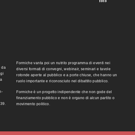
foto
Formiche vanta poi un nutrito programma di eventi nei
o da
diversi formati di convegni, webinair, seminari e tavole
ggi
rotonde aperte al pubblico e a porte chiuse, che hanno un
ma
ruolo importante e riconosciuto nel dibattito pubblico.
n-
Formiche è un progetto indipendente che non gode del
finanziamento pubblico e non è organo di alcun partito o
e39.
movimento politico.