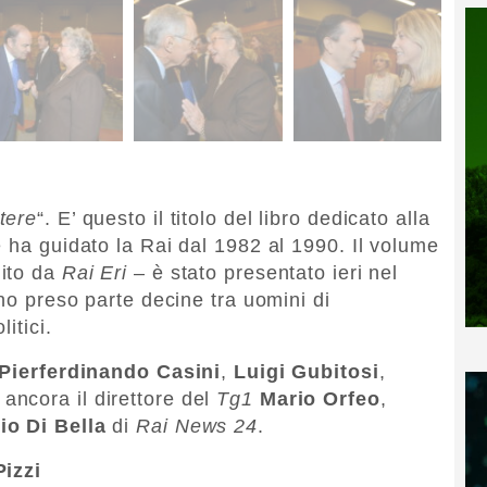
otere
“. E’ questo il titolo del libro dedicato alla
e ha guidato la Rai dal 1982 al 1990. Il volume
ito da
Rai Eri
– è stato presentato ieri nel
nno preso parte decine tra uomini di
itici.
Pierferdinando Casini
,
Luigi Gubitosi
,
 ancora il direttore del
Tg1
Mario Orfeo
,
io Di Bella
di
Rai News 24
.
izzi