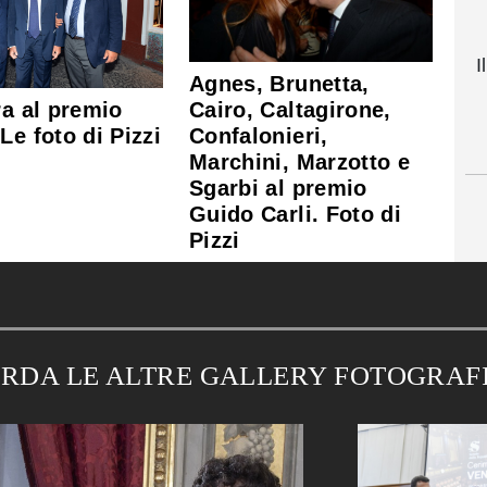
I
Agnes, Brunetta,
ra al premio
Cairo, Caltagirone,
Le foto di Pizzi
Confalonieri,
Marchini, Marzotto e
Sgarbi al premio
Guido Carli. Foto di
Pizzi
RDA LE ALTRE GALLERY FOTOGRAF