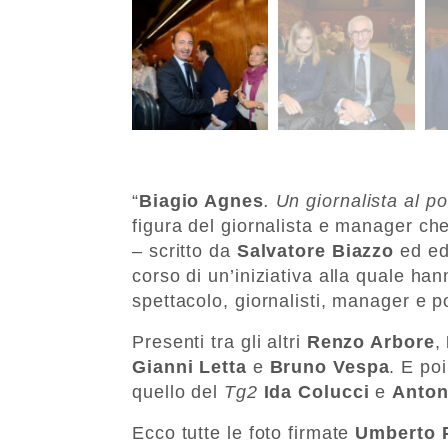
“
Biagio Agnes
. Un giornalista al p
figura del giornalista e manager ch
– scritto da
Salvatore Biazzo
ed ed
corso di un’iniziativa alla quale ha
spettacolo, giornalisti, manager e pol
Presenti tra gli altri
Renzo Arbore
,
Gianni Letta
e
Bruno Vespa
. E poi
quello del
Tg2
Ida Colucci
e
Anton
Ecco tutte le foto firmate
Umberto P