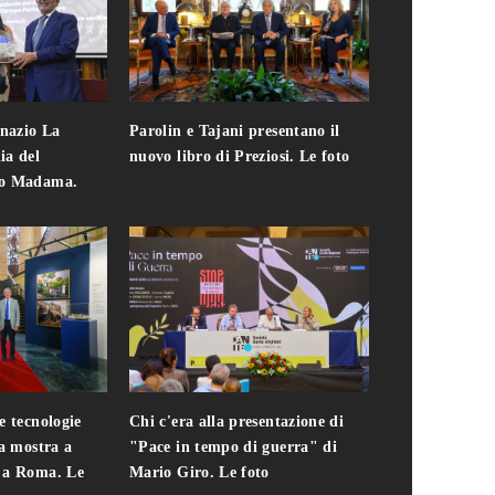
gnazio La
Parolin e Tajani presentano il
Giuseppe Cavo
ia del
nuovo libro di Preziosi. Le foto
solo. Chi c'era 
zo Madama.
edizione del 
foto
e tecnologie
Chi c'era alla presentazione di
Addio a Teodo
la mostra a
"Pace in tempo di guerra" di
presidente del
i a Roma. Le
Mario Giro. Le foto
italiana. Le fo