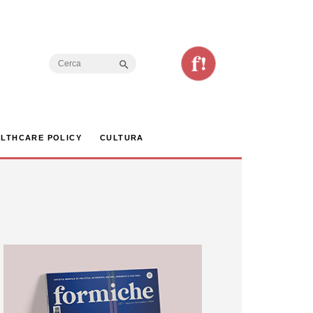
Search Button
Search
for:
LTHCARE POLICY
CULTURA