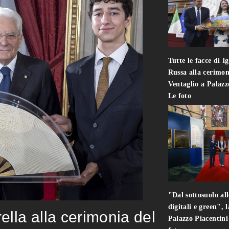
Tutte le facce di I
Russa alla cerimon
Ventaglio a Palaz
Le foto
"Dal sottosuolo all
digitali e green", 
rella alla cerimonia del
Palazzo Piacentin