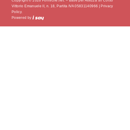
Copyright © 2026 Formiche.net. – Base per Altezza srl Corso
Vittorio Emanuele II, n. 18, Partita IVA 05831140966 |
Privacy
Policy.
Powered by