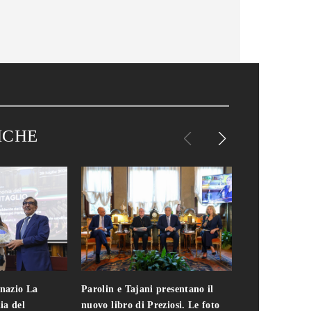
ICHE
gnazio La
Parolin e Tajani presentano il
Giuseppe Cavo
ia del
nuovo libro di Preziosi. Le foto
solo. Chi c'era 