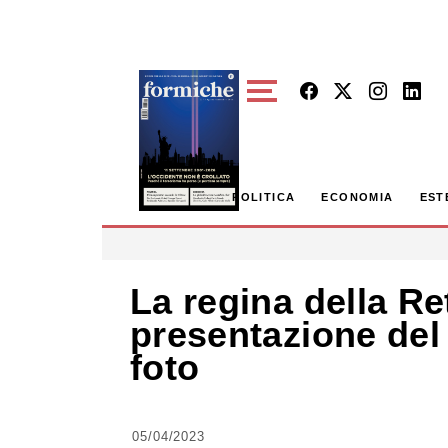
Skip to main content
POLITICA
ECONOMIA
EST
La regina della Ret
presentazione del 
foto
05/04/2023