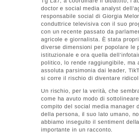
Tg La7, a coordinare il dibattito, l
doctor e social media analyst dell
responsabile social di Giorgia Melo
conduttrice televisiva con il suo 
con un recente passato da parlament
agricole e giornalista. È stata prop
diverse dimensioni per popolare le p
istituzionale e ora quella dell’infota
politico, lo rende raggiungibile, ma
assoluta parsimonia dai leader, Ti
si corre il rischio di diventare ridicol
Un rischio, per la verità, che sembr
come ha avuto modo di sottolineare
compito del social media manager di
della persona, il suo lato umano, no
abbiamo inseguito il sentiment della
importante in un racconto.