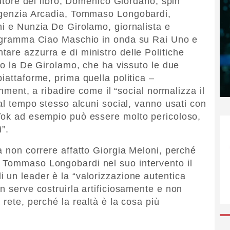
’autore del libro, Domenico Giordano, spin
’agenzia Arcadia, Tommaso Longobardi,
ni e Nunzia De Girolamo, giornalista e
programma Ciao Maschio in onda su Rai Uno e
are azzurra e di ministro delle Politiche
rio la De Girolamo, che ha vissuto le due
iattaforme, prima quella politica –
inment, a ribadire come il “social normalizza il
 al tempo stesso alcuni social, vanno usati con
kTok ad esempio può essere molto pericoloso,
i”.
a non correre affatto Giorgia Meloni, perché
 Tommaso Longobardi nel suo intervento il
 un leader è la “valorizzazione autentica
n serve costruirla artificiosamente e non
 rete, perché la realtà è la cosa più