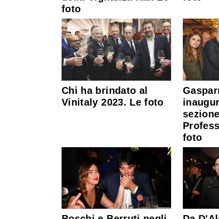
foto
Chi ha brindato al
Gasparr
Vinitaly 2023. Le foto
inaugu
sezion
Profess
foto
Boschi e Berruti negli
Da D'Al