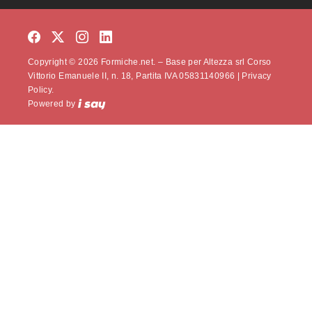
Copyright © 2026 Formiche.net. – Base per Altezza srl Corso
Vittorio Emanuele II, n. 18, Partita IVA 05831140966 |
Privacy
Policy.
Powered by