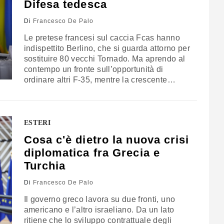
Difesa tedesca
Di
Francesco De Palo
Le pretese francesi sul caccia Fcas hanno
indispettito Berlino, che si guarda attorno per
sostituire 80 vecchi Tornado. Ma aprendo al
contempo un fronte sull’opportunità di
ordinare altri F-35, mentre la crescente
minaccia proveniente dalla Russia ha spinto
il governo tedesco a una rivoluzione nel suo
bilancio
ESTERI
Cosa c'è dietro la nuova crisi
diplomatica fra Grecia e
Turchia
Di
Francesco De Palo
Il governo greco lavora su due fronti, uno
americano e l’altro israeliano. Da un lato
ritiene che lo sviluppo contrattuale degli