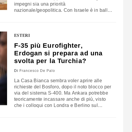
impegni sia una priorità
nazionale/geopolitica. Con Israele è in ballo
la discussione sulla cooperazione
energetica regionale e vuole agganciarsi al
progetto Imec. Erdogan punta invece a
ottenere 100 nuovi caccia nei prossimi 8
ESTERI
anni
F-35 più Eurofighter,
Erdogan si prepara ad una
svolta per la Turchia?
Di
Francesco De Palo
La Casa Bianca sembra voler aprire alle
richieste del Bosforo, dopo il noto blocco per
via del sistema S-400. Ma Ankara potrebbe
teoricamente incassare anche di più, visto
che i colloqui con Londra e Berlino sul
programma del jet Eurofighter stanno
portando a “sviluppi positivi”.