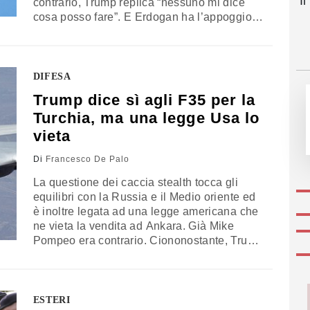
I
contrario, Trump replica “nessuno mi dice
cosa posso fare”. E Erdogan ha l’appoggio
del Golfo. Sul Bosforo c’è ampia fiducia che
l’affare possa concludersi, al netto della
lettera che il Dipartimento di Stato ha inviato
al Congresso per sostenere che la Turchia
DIFESA
non soddisfa ancora i requisiti legali e senza
Trump dice sì agli F35 per la
dimenticare gli appetiti sul gas a Cipro
Turchia, ma una legge Usa lo
vieta
Di
Francesco De Palo
La questione dei caccia stealth tocca gli
equilibri con la Russia e il Medio oriente ed
è inoltre legata ad una legge americana che
ne vieta la vendita ad Ankara. Già Mike
Pompeo era contrario. Ciononostante, Trump
li ha promessi a Erdogan. La reazione di
Israele, Grecia e Cipro.
ESTERI