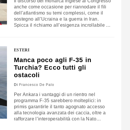
Il discorso del monarca inglese al Congresso
anche come occasione per riannodare il fili
dell’atlantismo su temi complessi, come il
sostegno all’Ucraina e la guerra in Iran.
Spicca il richiamo all’esigenza incrollabile di
rafforzare le relazioni tra Usa, Uk ed Europa
nella consapevolezza che bisognerà
ignorare “gli appelli per un ripiegamento
sempre più su noi stessi”
ESTERI
Manca poco agli F-35 in
Turchia? Ecco tutti gli
ostacoli
Di
Francesco De Palo
Per Ankara i vantaggi di un rientro nel
programma F-35 sarebbero molteplici: in
primis garantirle il tanto agognato accesso
alla tecnologia avanzata dei caccia, oltre a
rafforzare l’interoperabilità con la Nato
stessa. In secondo luogo l’esito finale