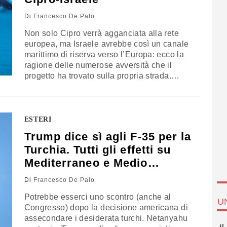
Di
Francesco De Palo
Non solo Cipro verrà agganciata alla rete
europea, ma Israele avrebbe così un canale
marittimo di riserva verso l’Europa: ecco la
ragione delle numerose avversità che il
progetto ha trovato sulla propria strada.
Quando si realizzano e si affrontano progetti
simili nel Mediterraneo, non ci si può limitare
ad inquadrarli singolarmente, ma è
necessario ampliarne costi e benefici su
ESTERI
larga scala, immaginando un ventaglio di
Trump dice sì agli F-35 per la
reazioni da Gibilterra ai Dardanelli
Turchia. Tutti gli effetti su
Mediterraneo e Medio
Oriente
Di
Francesco De Palo
Potrebbe esserci uno scontro (anche al
U
Congresso) dopo la decisione americana di
assecondare i desiderata turchi. Netanyahu