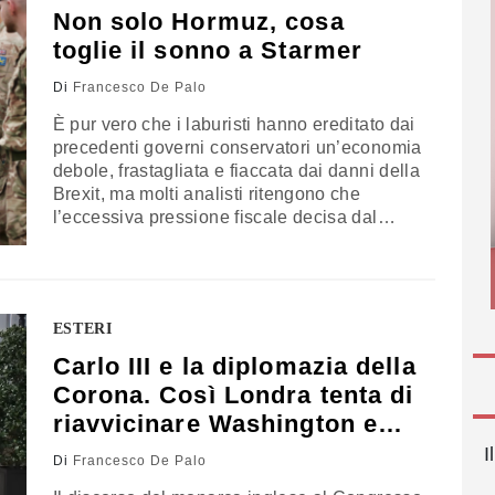
Non solo Hormuz, cosa
toglie il sonno a Starmer
Di
Francesco De Palo
È pur vero che i laburisti hanno ereditato dai
precedenti governi conservatori un’economia
debole, frastagliata e fiaccata dai danni della
Brexit, ma molti analisti ritengono che
l’eccessiva pressione fiscale decisa dal
gabinetto Starmer, accanto ai drastici tagli al
bilancio, non rappresentino una soluzione ai
problemi generali del Paese
ESTERI
Carlo III e la diplomazia della
Corona. Così Londra tenta di
riavvicinare Washington e
l’Europa
I
Di
Francesco De Palo