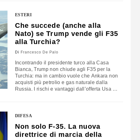
potrebbe sancire il definitivo disgelo nelle
relazioni tra Stati Uniti e Turchia. Ma non
mancano i punti interrogativi
ESTERI
Che succede (anche alla
Nato) se Trump vende gli F35
alla Turchia?
Di
Francesco De Palo
Incontrando il presidente turco alla Casa
Bianca, Trump non chiude agli F35 per la
Turchia: ma in cambio vuole che Ankara non
acquisti più petrolio e gas naturale dalla
Russia. I rischi e vantaggi dall’offerta Usa si
mescolano alle dinamiche regionali ed
euromediterranee, che investono sia Grecia
e Cipro, ma anche il versante libico e siriano
DIFESA
Non solo F-35. La nuova
direttrice di marcia della