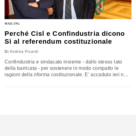
MAILING
Perché Cisl e Confindustria dicono
Sì al referendum costituzionale
Di
Andrea Picardi
Confindustria e sindacato insieme - dallo stesso lato
della barricata - per sostenere in modo compatto le
ragioni della riforma costituzionale. E' accaduto ieri nel
corso del dibattito organizzato dalla federazione dei
metalmeccanici della Cisl sul tema del referendum
confermativo. Accanto al padrone di casa - il segretario
generale della Fim Cisl Marco Bentivogli - c'era, infatti,
anche il presidente dei Giovani…