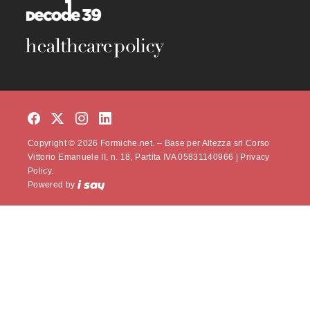
Copyright © 2026 Formiche.net. – Base per Altezza srl Corso
Vittorio Emanuele II, n. 18, Partita IVA 05831140966 |
Privacy
Policy.
Powered by