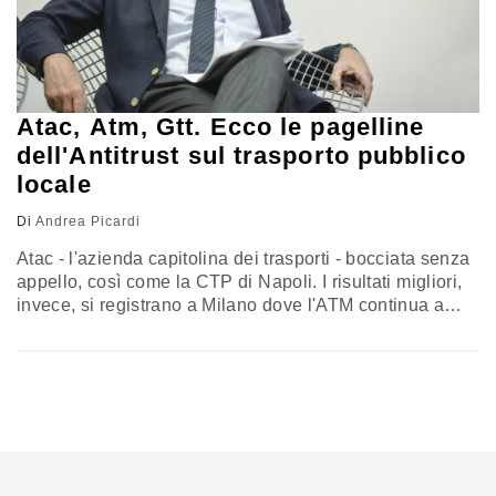
Atac, Atm, Gtt. Ecco le pagelline
dell'Antitrust sul trasporto pubblico
locale
Di
Andrea Picardi
Atac - l'azienda capitolina dei trasporti - bocciata senza
appello, così come la CTP di Napoli. I risultati migliori,
invece, si registrano a Milano dove l'ATM continua a
macinare numeri positivi. Sono arrivate le pagelle
dell'Antitrust alle società municipalizzate del trasporto
pubblico locale. L'indagine pubblicata qualche giorno fa
(qui consultabile in forma estesa e qui in forma sintetica)
conferma, salvo…